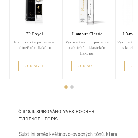
FP Royal
L'amour Classic
L'amou
Francouzské parfémy v
Vysoce kvalitní parfém v
Vysoce kval
jedinečném flakónu.
praktickém klasickém
praktické
flakónu.
fl
ZOBRAZIT
ZOBRAZIT
ZOB
Č.648/INSPIROVÁNO YVES ROCHER -
EVIDENCE - POPIS
Subtilní směs květinovo-ovocných tónů, která