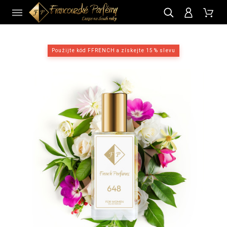
CZ
Použijte kód FFRENCH a získejte 15 % slevu