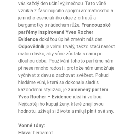
vás každý den učiní výjimečnou. Tato vůně
vznikla z fascinujícího spojení aromatického a
jemného esenciálního oleje z citrusů a
Typ Zapachu
Owocowe
bergamotky s nádechem růže.
Francouzské
parfémy inspirované Yves Rocher –
Typ Zapachu
Świeże
Evidence
dokážou úplně změnit náš den.
Nuty Głowy
bergamotka
Odpovědník
je velmi trvalý, takže stačí nanést
malou dávku, aby vůně zůstala s námi po
róża damasceńsk
dlouhou dobu. Používání tohoto parfému nám
Nuty Serca
a
přinese mnoho radosti, protože nám umožňuje
vyčnívat z davu a zachovat svěžest. Pokud
Nuty Bazy
paczula
hledáme vůni, která se dokonale sladí s
každodenní stylizací, je
zaměněný
parfém
Dla Kogo
damskie
Yves Rocher – Evidence
ideální volbou.
Nejčastěji ho kupují ženy, které znají svou
hodnotu, užívají si života a milují plnit své sny.
Ean13
5906826208284
Vonné tóny:
Hlava:
bergamot