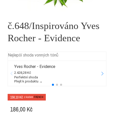
č.648/Inspirováno Yves
Rocher - Evidence
Nejlepší shoda vonných tónů
Yves Rocher - Evidence
2.428,28 Kč
1
Perfektní shoda
Přejít k produktu →
P
158,10 Kč
z kodem
FRENCH
186,00 Kč