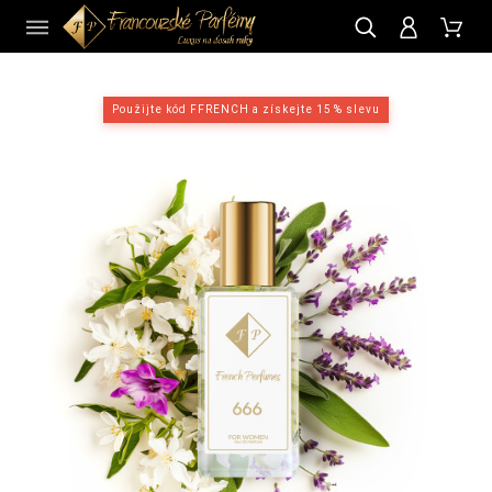
CZ
Použijte kód FFRENCH a získejte 15 % slevu