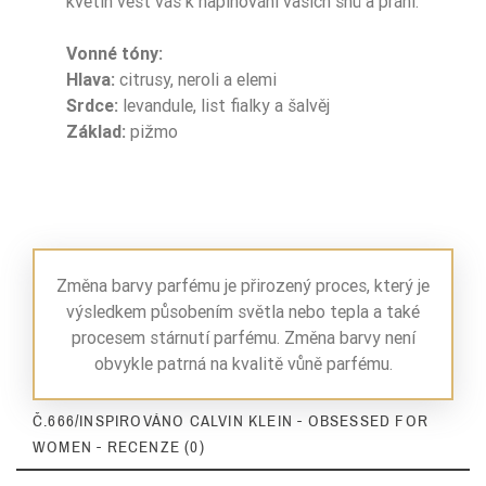
květin vést vás k naplňování vašich snů a přání.
Nuty Głowy
cytrusy
Vonné tóny:
Hlava:
citrusy, neroli a elemi
Nuty Głowy
elemi
Srdce:
levandule, list fialky a šalvěj
Základ:
pižmo
Nuty Serca
szałwia
Nuty Serca
lawenda
Nuty Serca
liść fiołka
Změna barvy parfému je přirozený proces, který je
Nuty Bazy
piżmo
výsledkem působením světla nebo tepla a také
procesem stárnutí parfému. Změna barvy není
Dla Kogo
damskie
obvykle patrná na kvalitě vůně parfému.
Zaperfumowanie
22%
Č.666/INSPIROVÁNO CALVIN KLEIN - OBSESSED FOR
WOMEN - RECENZE (0)