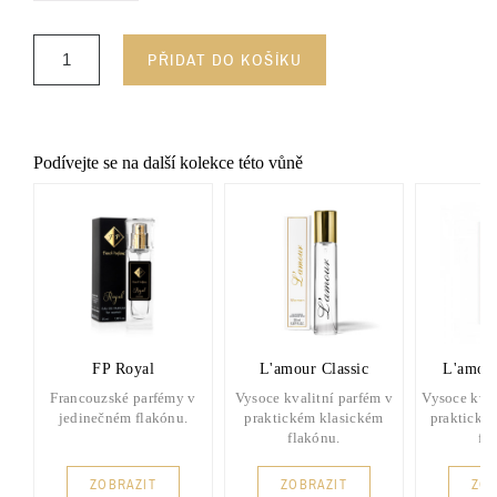
PŘIDAT DO KOŠÍKU
Podívejte se na další kolekce této vůně
FP Royal
L'amour Classic
L'amou
Francouzské parfémy v
Vysoce kvalitní parfém v
Vysoce kval
jedinečném flakónu.
praktickém klasickém
praktické
flakónu.
fl
ZOBRAZIT
ZOBRAZIT
ZOB