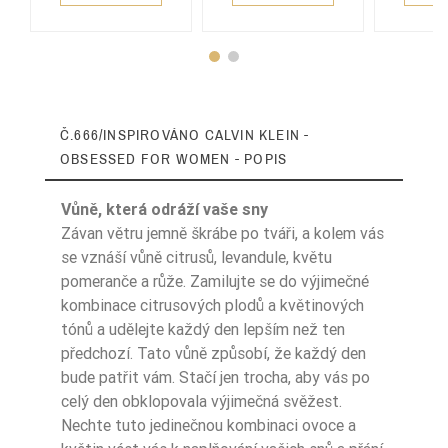
Č.666/INSPIROVÁNO CALVIN KLEIN -
OBSESSED FOR WOMEN - POPIS
Vůně, která odráží vaše sny
Závan větru jemně škrábe po tváři, a kolem vás
se vznáší vůně citrusů, levandule, květu
pomeranče a růže. Zamilujte se do výjimečné
Typ Zapachu
Pikantne
kombinace citrusových plodů a květinových
tónů a udělejte každý den lepším než ten
Typ Zapachu
Aromatyczny
předchozí. Tato vůně způsobí, že každý den
Sugerowane Uży
bude patřit vám. Stačí jen trocha, aby vás po
Cie
Na dzień
celý den obklopovala výjimečná svěžest.
Nechte tuto jedinečnou kombinaci ovoce a
Nuty Głowy
neroli