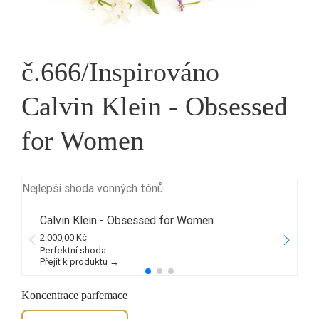
č.666/Inspirováno
Calvin Klein - Obsessed
for Women
Nejlepší shoda vonných tónů
Calvin Klein - Obsessed for Women
2.000,00 Kč
2
Perfektní shoda
Přejít k produktu →
P
Koncentrace parfemace