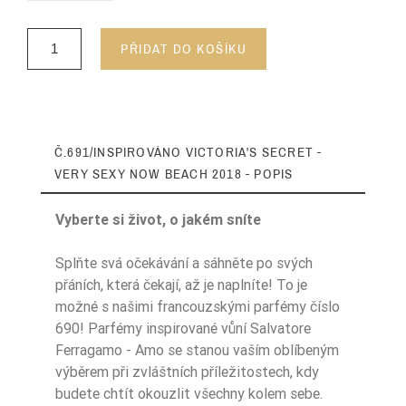
PŘIDAT DO KOŠÍKU
Č.691/INSPIROVÁNO VICTORIA'S SECRET -
VERY SEXY NOW BEACH 2018 - POPIS
Vyberte si život, o jakém sníte
Splňte svá očekávání a sáhněte po svých
přáních, která čekají, až je naplníte! To je
kwiat pomarańcz
možné s našimi francouzskými parfémy číslo
Nuty Bazy
y
690! Parfémy inspirované vůní Salvatore
Ferragamo - Amo se stanou vaším oblíbeným
Nuty Bazy
kokos
výběrem při zvláštních příležitostech, kdy
Nuty Bazy
piasek
budete chtít okouzlit všechny kolem sebe.