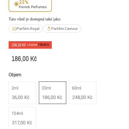
22%
French Perfumes
Tato vůně je dostupná také jako:
Parfém Royal
Parfém L'amour
158,10 Kč
z kodem
FRENCH
186,00 Kč
Objem
2ml
33ml
60ml
36,00 Kč
186,00 Kč
248,00 Kč
104ml
317,00 Kč