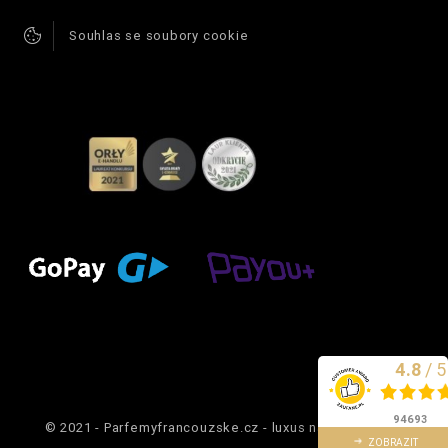
Souhlas se soubory cookie
4.8
/
5
Vynikající
94693
© 2021 - Parfemyfrancouzske.cz - luxus na dosah ruky.
recenze
ZOBRAZIT