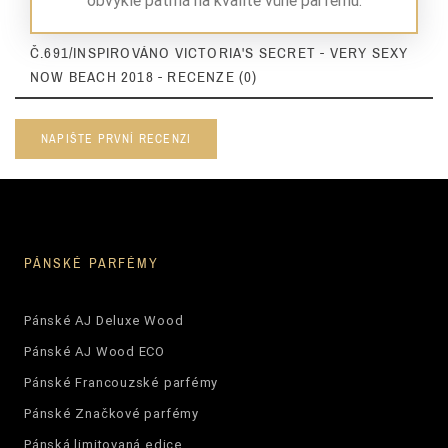
Č.691/INSPIROVÁNO VICTORIA'S SECRET - VERY SEXY
NOW BEACH 2018 - RECENZE (0)
NAPIŠTE PRVNÍ RECENZI
PÁNSKÉ PARFÉMY
Pánské AJ Deluxe Wood
Pánské AJ Wood ECO
Pánské Francouzské parfémy
Pánské Značkové parfémy
Pánská limitovaná edice