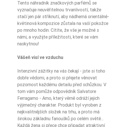
Tento náhradník značkových parfémů se
Dla Kogo
damskie
vyznačuje neuvěřitelnou trvanlivostí, takže
stačí jen pár stříknutí, aby nádherná orientálně-
Zaperfumowanie
22%
květinová kompozice zůstala na vaší pokožce
po mnoho hodin. Cítíte, že vše je možné s
námi, a využijte příležitosti, které se vám
naskytnou!
Ean13
5906826209120
Vášeň visí ve vzduchu
Intenzivní zážitky na vás čekají - jste si toho
dobře vědomi, a proto si přejete věnovat
pozornost každému detailu před schůzkou. V
tom vám pomůže odpovědník Salvatore
Ferragamo - Amo, který věrně odráží jejich
výjimečný charakter. Produkt byl vyroben z
nejkvalitnějších složek na trhu, a proto má
širokou základnu fanoušků po celém světě...
Každá žena si přece chce připadat atraktivní