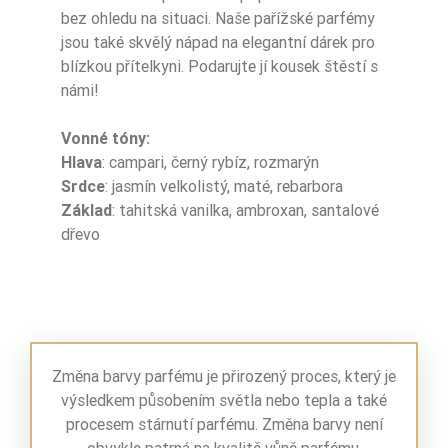
bez ohledu na situaci. Naše pařížské parfémy
jsou také skvělý nápad na elegantní dárek pro
blízkou přítelkyni. Podarujte jí kousek štěstí s
námi!
Vonné tóny:
Hlava
: campari, černý rybíz, rozmarýn
Srdce
: jasmín velkolistý, maté, rebarbora
Základ
: tahitská vanilka, ambroxan, santalové
dřevo
Změna barvy parfému je přirozený proces, který je
výsledkem působením světla nebo tepla a také
procesem stárnutí parfému. Změna barvy není
obvykle patrná na kvalitě vůně parfému.