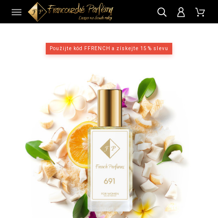
CZ
Použijte kód FFRENCH a získejte 15 % slevu