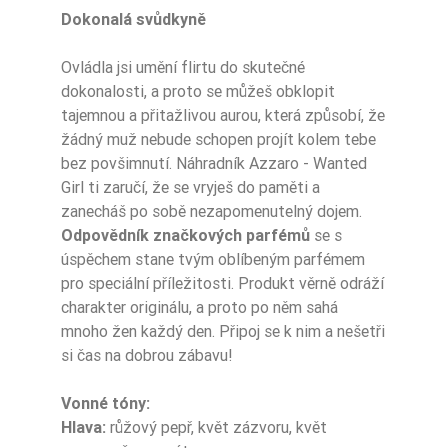
Dokonalá svůdkyně
haitańska wetyw
Ovládla jsi umění flirtu do skutečné
Nuty Bazy
eria
dokonalosti, a proto se můžeš obklopit
Dla Kogo
damskie
tajemnou a přitažlivou aurou, která způsobí, že
žádný muž nebude schopen projít kolem tebe
bez povšimnutí. Náhradník Azzaro - Wanted
Girl ti zaručí, že se vryješ do paměti a
zanecháš po sobě nezapomenutelný dojem.
Ean13
5906826209755
Odpovědník značkových parfémů
se s
úspěchem stane tvým oblíbeným parfémem
pro speciální příležitosti. Produkt věrně odráží
charakter originálu, a proto po něm sahá
mnoho žen každý den. Připoj se k nim a nešetři
si čas na dobrou zábavu!
Vonné tóny:
Hlava:
růžový pepř, květ zázvoru, květ