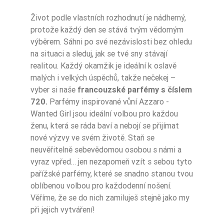
Život podle vlastních rozhodnutí je nádherný,
protože každý den se stává tvým vědomým
Typ Zapachu
Korzenne
výběrem. Sáhni po své nezávislosti bez ohledu
na situaci a sleduj, jak se tvé sny stávají
Nuty Głowy
kwiat imbiru
realitou. Každý okamžik je ideální k oslavě
Nuty Głowy
różowy pieprz
malých i velkých úspěchů, takže nečekej –
vyber si naše
francouzské parfémy s číslem
Nuty Głowy
granat
720.
Parfémy inspirované vůní Azzaro -
Wanted Girl jsou ideální volbou pro každou
kwiat pomarańcz
ženu, která se ráda baví a nebojí se přijímat
Nuty Głowy
y
nové výzvy ve svém životě. Staň se
neuvěřitelně sebevědomou osobou s námi a
Nuty Serca
kajmak
vyraz vpřed… jen nezapomeň vzít s sebou tyto
pařížské parfémy, které se snadno stanou tvou
Nuty Serca
bieluń
oblíbenou volbou pro každodenní nošení.
Věříme, že se do nich zamiluješ stejně jako my
Nuty Bazy
paczula
při jejich vytváření!
Nuty Bazy
fasola tonka