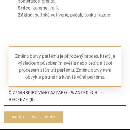
pomeranče, granát
Srdce:
karamel, rulík
Základ:
haitská vetiverie, pačuli, tonka fazole
Změna barvy parfému je přirozený proces, který je
výsledkem působením světla nebo tepla a také
procesem stárnutí parfému. Změna barvy není
obvykle patrná na kvalitě vůně parfému.
Č.720/INSPIROVÁNO AZZARO - WANTED GIRL -
RECENZE (0)
NAPIŠTE PRVNÍ RECENZI