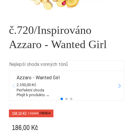
č.720/Inspirováno
Azzaro - Wanted Girl
Nejlepší shoda vonných tónů
Azzaro - Wanted Girl
2.350,00 Kč
2
Perfektní shoda
Přejít k produktu →
P
158,10 Kč
z kodem
FRENCH
186,00 Kč