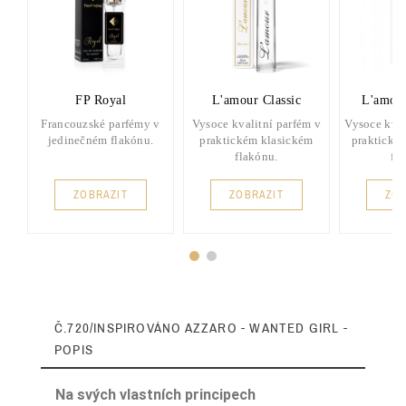
FP Royal
L'amour Classic
L'amou
Francouzské parfémy v
Vysoce kvalitní parfém v
Vysoce kval
jedinečném flakónu.
praktickém klasickém
praktické
flakónu.
fl
ZOBRAZIT
ZOBRAZIT
ZOB
Č.720/INSPIROVÁNO AZZARO - WANTED GIRL -
POPIS
Na svých vlastních principech