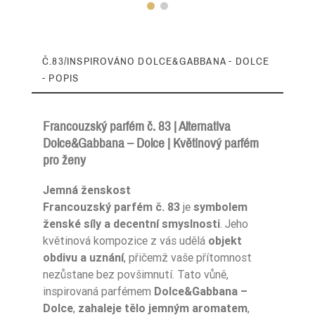
Č.83/INSPIROVÁNO DOLCE&GABBANA - DOLCE
- POPIS
Francouzský parfém č. 83 | Alternativa
Dolce&Gabbana – Dolce | Květinový parfém
pro ženy
Typ Zapachu
Cytrusowe
Jemná ženskost
Pora Roku
Wiosna
Francouzský parfém č. 83
je
symbolem
ženské síly a decentní smyslnosti
. Jeho
Nuty Głowy
neroli
květinová kompozice z vás udělá
objekt
obdivu a uznání
, přičemž vaše přítomnost
Nuty Głowy
kwiat papai
nezůstane bez povšimnutí. Tato vůně,
inspirovaná parfémem
Dolce&Gabbana –
Nuty Serca
lilia wodna
Dolce
,
zahaleje tělo jemným aromatem
,