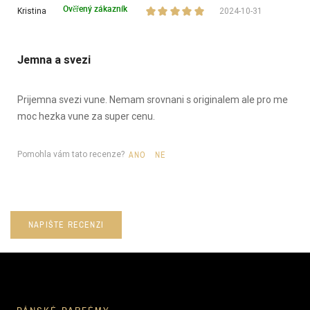
Ověřený zákazník
Kristina
2024-10-31
Jemna a svezi
Prijemna svezi vune. Nemam srovnani s originalem ale pro me
moc hezka vune za super cenu.
Pomohla vám tato recenze?
ANO
NE
NAPIŠTE RECENZI