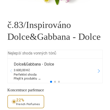
č.83/Inspirováno
Dolce&Gabbana - Dolce
Nejlepší shoda vonných tónů
Dolce&Gabbana - Dolce
3.600,00 Kč
1
Perfektní shoda
Přejít k produktu →
P
Koncentrace parfemace
22%
French Perfumes