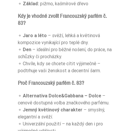
⚬
Základ:
pižmo, kašmírové dřevo
Kdy je vhodné zvolit Francouzský parfém č.
83?
⚬
Jaro a léto
– svěží, lehká a květinová
kompozice vynikající pro teplé dny.
⚬
Den
– ideální pro běžné nošení, do práce, na
schůzky či procházky.
⚬ Chvíle, kdy se chcete cítit výjimečně –
podtrhuje vaši ženskost a decentní šarm.
Proč Francouzský parfém č. 83?
⚬
Alternativa Dolce&Gabbana – Dolce
–
cenově dostupná volba značkového parfému.
⚬
Jemný květinový charakter
– smyslný,
elegantní a svěží.
⚬ Univerzální použití – na každý den i pro
výjimečné události.