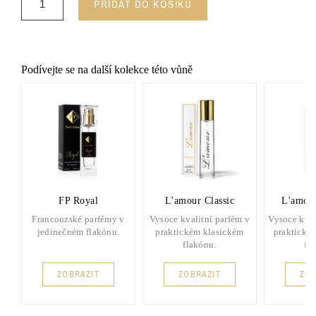
PŘIDAT DO KOŠÍKU
Podívejte se na další kolekce této vůně
FP Royal
L'amour Classic
L'amou
Francouzské parfémy v
Vysoce kvalitní parfém v
Vysoce kval
jedinečném flakónu.
praktickém klasickém
praktické
flakónu.
fl
ZOBRAZIT
ZOBRAZIT
ZOB