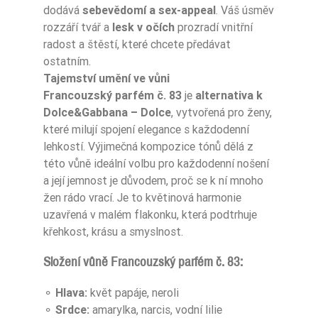
dodává
sebevědomí a sex-appeal
. Váš úsměv
Nuty Serca
zwartnica
rozzáří tvář a
lesk v očích
prozradí vnitřní
Nuty Serca
narcyz
radost a štěstí, které chcete předávat
ostatním.
drzewo kaszmiro
Tajemství umění ve vůni
Nuty Bazy
we
Francouzský parfém č. 83
je
alternativa k
Dolce&Gabbana – Dolce
, vytvořená pro ženy,
Nuty Bazy
piżmo
které milují spojení elegance s každodenní
lehkostí. Výjimečná kompozice tónů dělá z
Dla Kogo
damskie
této vůně ideální volbu pro každodenní nošení
a její jemnost je důvodem, proč se k ní mnoho
Zaperfumowanie
22%
žen rádo vrací. Je to květinová harmonie
uzavřená v malém flakonku, která podtrhuje
křehkost, krásu a smyslnost.
Složení vůně Francouzský parfém č. 83:
Ean13
5906826202138
⚬
Hlava:
květ papáje, neroli
⚬
Srdce:
amarylka, narcis, vodní lilie