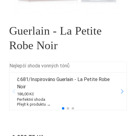
Guerlain - La Petite
Robe Noir
Nejlepší shoda vonných tónů
č.681/Inspirováno Guerlain - La Petite Robe
Noir
5
186,00 Kč
P
Perfektní shoda
Přejít k produktu →