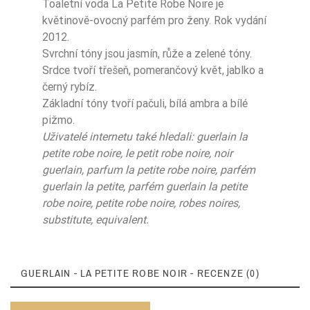
Toaletní voda La Petite Robe Noire je
květinově-ovocný parfém pro ženy. Rok vydání
2012.
Svrchní tóny jsou jasmín, růže a zelené tóny.
Srdce tvoří třešeň, pomerančový květ, jablko a
černý rybíz.
Základní tóny tvoří pačuli, bílá ambra a bílé
pižmo.
Uživatelé internetu také hledali: guerlain la
petite robe noire, le petit robe noire, noir
guerlain, parfum la petite robe noire, parfém
guerlain la petite, parfém guerlain la petite
robe noire, petite robe noire, robes noires,
substitute, equivalent.
GUERLAIN - LA PETITE ROBE NOIR - RECENZE (0)