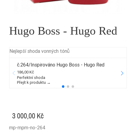
Hugo Boss - Hugo Red
Nejlepší shoda vonných tónů
č.264/Inspirováno Hugo Boss - Hugo Red
186,00 Kč
5
Perfektní shoda
Přejít k produktu →
P
3 000,00 Kč
mp-mpm-no-264