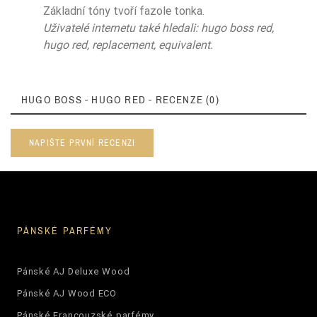
Základní tóny tvoří fazole tonka.
Uživatelé internetu také hledali: hugo boss red,
hugo red, replacement, equivalent.
HUGO BOSS - HUGO RED - RECENZE (0)
NAPIŠTE PRVNÍ RECENZI
PÁNSKÉ PARFÉMY
Pánské AJ Deluxe Wood
Pánské AJ Wood ECO
Pánské Francouzské parfémy