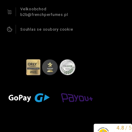
Velkoobchod
b2b@frenchperfumes.pl
Souhlas se soubory cookie
4.8
/
5
Vynikající