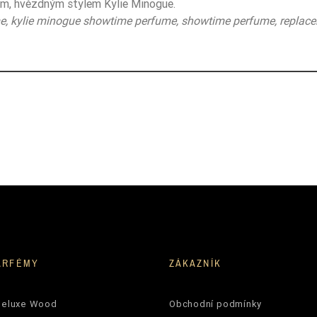
ým, hvězdným stylem Kylie Minogue.
ume, kylie minogue showtime perfume, showtime perfume, replace
ARFÉMY
ZÁKAZNÍK
Deluxe Wood
Obchodní podmínky