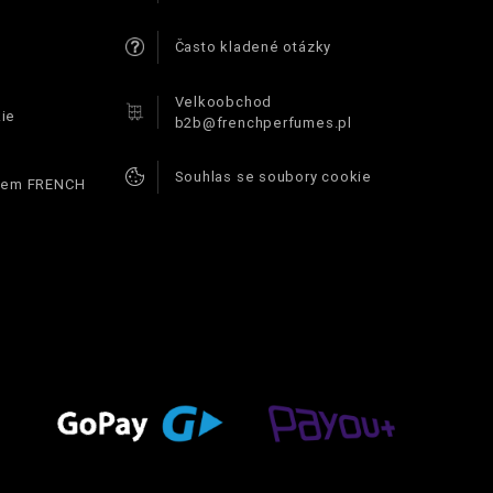
Často kladené otázky
Velkoobchod
ie
b2b@frenchperfumes.pl
Souhlas se soubory cookie
ódem FRENCH