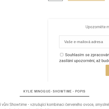
Upozorněte mě
Souhlasím se zpracován
zasílání upozornění, až bud
KYLIE MINOGUE- SHOWTIME - POPIS
 její vůni Showtime - vzrušující kombinaci červeného ovoce, smysln