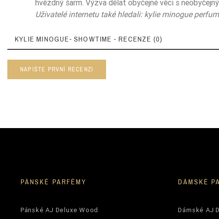
hvězdný šarm. Výzva dělat obyčejné věci s neobyčejn
Uživatelé internetu také hledali: kylie minogue perf
KYLIE MINOGUE- SHOWTIME - RECENZE (0)
NAPIŠTE PRVNÍ RECENZI
PÁNSKÉ PARFÉMY
DÁMSKÉ P
Pánské AJ Deluxe Wood
Dámské AJ 