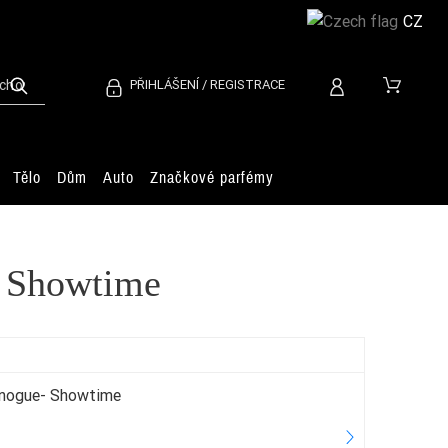
CZ
PŘIHLÁŠENÍ / REGISTRACE
Tělo
Dům
Auto
Značkové parfémy
 Showtime
Minogue- Showtime
Es
2.