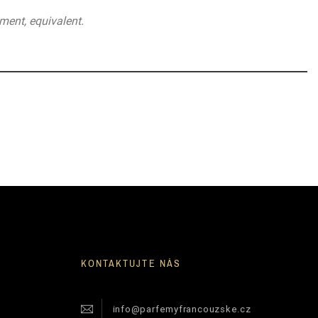
ment, equivalent.
KONTAKTUJTE NÁS
info@parfemyfrancouzske.cz