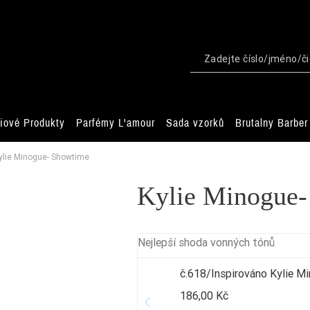
iové Produkty
Parfémy L'amour
Sada vzorků
Brutalny Barber
ylie Minogue- Showtime
Kylie Minogue-
Nejlepší shoda vonných tónů
č.618/Inspirováno Kylie 
186,00 Kč