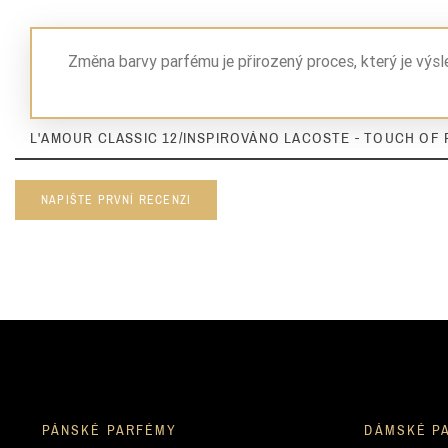
Změna barvy parfému je přirozený proces, který je výs
L'AMOUR CLASSIC 12/INSPIROVÁNO LACOSTE - TOUCH OF P
NAPIŠTE PRVNÍ RECENZI
PÁNSKÉ PARFÉMY
DÁMSKÉ P