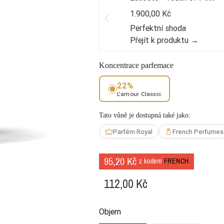
1.900,00 Kč
Perfektní shoda
Přejít k produktu →
Koncentrace parfemace
22%
L'amour Classic
Tato vůně je dostupná také jako:
Parfém Royal
French Perfumes
95,20 Kč
z kodem
FRENCH
112,00 Kč
Objem