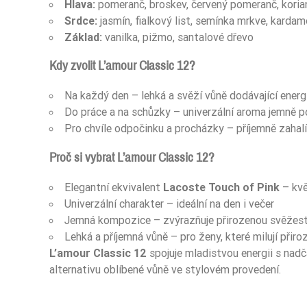
Hlava:
pomeranč, broskev, červený pomeranč, kori
Srdce:
jasmín, fialkový list, semínka mrkve, kardam
Základ:
vanilka, pižmo, santalové dřevo
Kdy zvolit L’amour Classic 12?
Na každý den – lehká a svěží vůně dodávající energ
Do práce a na schůzky – univerzální aroma jemně p
Pro chvíle odpočinku a procházky – příjemně zahal
Proč si vybrat L’amour Classic 12?
Elegantní ekvivalent
Lacoste Touch of Pink
– kvě
Univerzální charakter – ideální na den i večer
Jemná kompozice – zvýrazňuje přirozenou svěžes
Lehká a příjemná vůně – pro ženy, které milují přir
L’amour Classic 12
spojuje mladistvou energii s nadč
alternativu oblíbené vůně ve stylovém provedení.