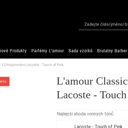
iové Produkty
Parfémy L'amour
Sada vzorků
Brutalny Barber
 12/Inspirováno Lacoste - Touch of Pink
L'amour Classic
levu
Lacoste - Touch
Nejlepší shoda vonných tónů
Lacoste - Touch of Pink