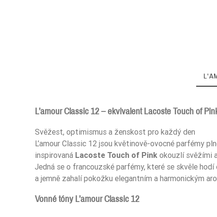
L'A
L’amour Classic 12 – ekvivalent Lacoste Touch of Pin
Svěžest, optimismus a ženskost pro každý den
Zaperfumowanie
L’amour Classic 12 jsou květinově-ovocné parfémy plné 
inspirovaná
Lacoste Touch of Pink
okouzlí svěžími a
Jedná se o francouzské parfémy, které se skvěle hodí do
a jemně zahalí pokožku elegantním a harmonickým ar
Ean13
Vonné tóny L’amour Classic 12