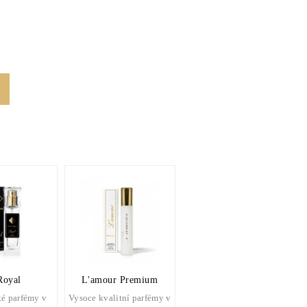
Royal
L'amour Premium
é parfémy v
Vysoce kvalitní parfémy v