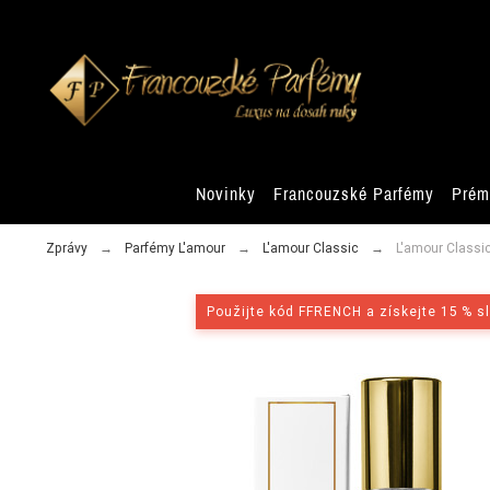
Novinky
Francouzské Parfémy
Prém
Zprávy
Parfémy L'amour
L'amour Classic
L'amour Classic
Použijte kód FFRENCH a získejte 15 % s