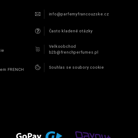
info@parfemyfrancouzske.cz
Často kladené otázky
Velkoobchod
ie
b2b@frenchperfumes.pl
Souhlas se soubory cookie
ódem FRENCH