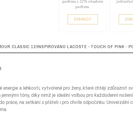
parfému s 22% obsahem
jedinečné
parfému.
ZOBRAZIT
ZOB
MOUR CLASSIC 12/INSPIROVÁNO LACOSTE - TOUCH OF PINK - P
k
22%
energie a lehkosti, vytvořené pro ženy, které chtějí zdůraznit s
 jemnými tóny, díky nimž je ideální volbou pro každodenní nošení
 práce, na setkání s přáteli i pro chvíle odpočinku. Univerzální c
oma.
5902186917385