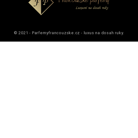
© 2021 - Parfemyfrancouzske.cz - luxus na dosah ruky.