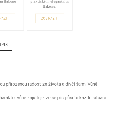
m flakónu.
praktickém, elegantním
flakónu.
RAZIT
ZOBRAZIT
OPIS
vou přirozenou radost ze života a dívčí šarm. Vůně
.
harakter vůně zajišťuje, že se přizpůsobí každé situaci