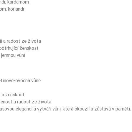
andr, kardamom
om, koriandr
ii a radost ze života
odtrhující ženskost
í jemnou vůní
tinově-ovocná vůně
t a ženskost
ozenost a radost ze života
asovou elegancí a vytváří vůni, která okouzlí a zůstává v paměti.