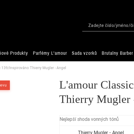
iové Produkty
Parfémy L'amour
Sada vzorků
Brutalny Barber
 139/Inspirováno Thierry Mugler - Angel
L'amour Classic
levu
Thierry Mugler 
Nejlepší shoda vonných tónů
Thierry Mugler - Angel