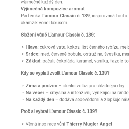
výjimečně každý den.
Ean13
Výjimečná kompozice aromat
Parfémka
L’amour Classic č. 139
, inspirovaná touto
okamžik voněl luxusem.
Složení vůně L’amour Classic č. 139:
⚬
Hlava:
cukrová vata, kokos, list černého rybízu, me
⚬
Srdce:
med, červené bobule, ostružina, švestka, meru
⚬
Základ:
pačuli, čokoláda, karamel, vanilka, fazole t
Kdy se vyplatí zvolit L’amour Classic č. 139?
⚬
Zima a podzim
– ideální volba pro chladnější dny
⚬
Na večer
– smyslná a intenzivní, vynikající na rande 
⚬
Na každý den
– dodává sebevědomí a zlepšuje nál
Proč si vybrat L’amour Classic č. 139?
⚬ Věrná inspirace vůní
Thierry Mugler Angel