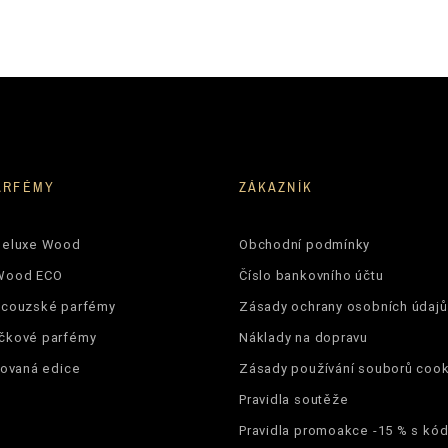
ARFÉMY
ZÁKAZNÍK
Deluxe Wood
Obchodní podmínky
Wood ECO
Číslo bankovního účtu
ncouzské parfémy
Zásady ochrany osobních údajů
čkové parfémy
Náklady na dopravu
tovaná edice
Zásady používání souborů cook
Pravidla soutěže
Pravidla promoakce -15 % s k