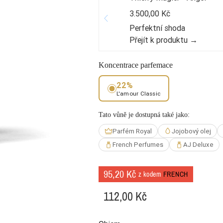
3.500,00 Kč
Perfektní shoda
Přejít k produktu →
Koncentrace parfemace
22%
L'amour Classic
Tato vůně je dostupná také jako:
Parfém Royal
Jojobový olej
French Perfumes
AJ Deluxe
95,20 Kč
z kodem
FRENCH
112,00 Kč