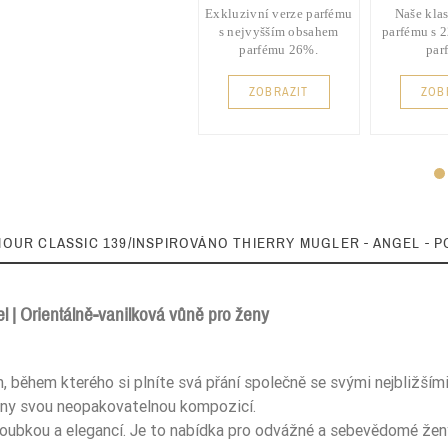
Exkluzivní verze parfému
Naše klas
s nejvyšším obsahem
parfému s 
parfému 26%.
par
ZOBRAZIT
ZOB
MOUR CLASSIC 139/INSPIROVÁNO THIERRY MUGLER - ANGEL - P
el | Orientálně-vanilková vůně pro ženy
22%
ěhem kterého si plníte svá přání společně se svými nejbližším
 ženy svou neopakovatelnou kompozicí.
loubkou a elegancí. Je to nabídka pro odvážné a sebevědomé ženy,