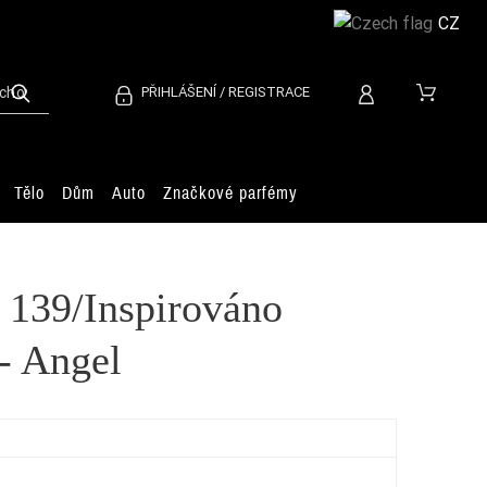
CZ
PŘIHLÁŠENÍ / REGISTRACE
Tělo
Dům
Auto
Značkové parfémy
 139/Inspirováno
- Angel
Jea