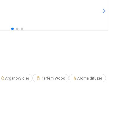
2.
25
Pře
Arganový olej
Parfém Wood
Aroma difuzér