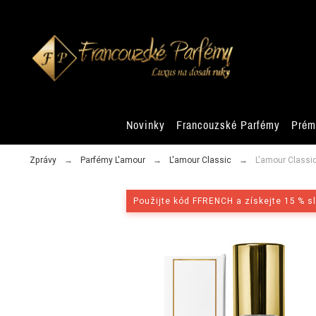
Novinky
Francouzské Parfémy
Prém
Zprávy
Parfémy L'amour
L'amour Classic
L'amour Classic
Použijte kód FFRENCH a získejte 15 % s