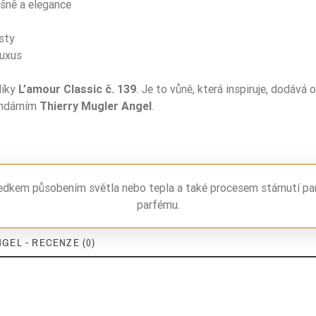
šně a elegance
sty
luxus
díky
L’amour Classic č. 139
. Je to vůně, která inspiruje, dodáv
endárním
Thierry Mugler Angel
.
ledkem působením světla nebo tepla a také procesem stárnutí pa
parfému.
GEL - RECENZE (0)