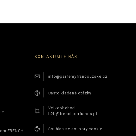
KONTAKTUJTE NÁS
info@parfemyfrancouzske.cz
Často kladené otázky
Velkoobchod
ie
b2b@frenchperfumes.pl
Souhlas se soubory cookie
ódem FRENCH