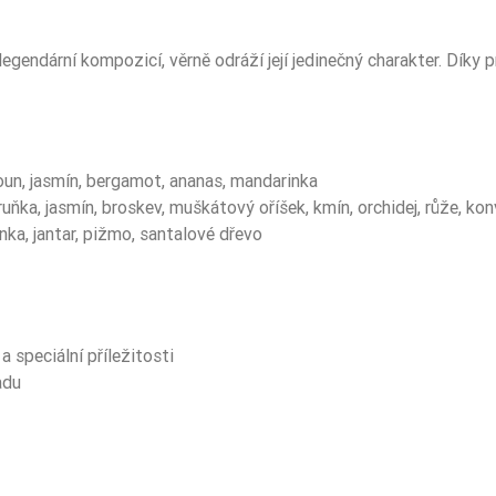
5906826243018
 legendární kompozicí, věrně odráží její jedinečný charakter. Díky
loun, jasmín, bergamot, ananas, mandarinka
ňka, jasmín, broskev, muškátový oříšek, kmín, orchidej, růže, kon
onka, jantar, pižmo, santalové dřevo
a speciální příležitosti
adu