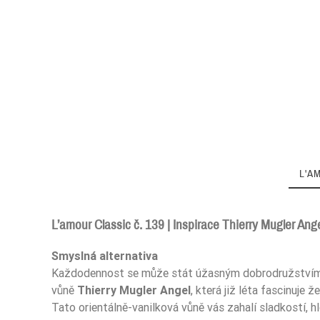
L'A
L’amour Classic č. 139 | Inspirace Thierry Mugler Ang
Smyslná alternativa
Zaperfumowanie
Každodennost se může stát úžasným dobrodružstvím, b
vůně
Thierry Mugler Angel
, která již léta fascinuje
Tato orientálně-vanilková vůně vás zahalí sladkostí, h