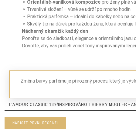
⚬
Orientálně-vanilková kompozice
pro ženy plné vá
⚬ Trvanlivé složení – vůně se udrží po mnoho hodin
⚬ Praktická parfémka – ideální do kabelky nebo na ce
⚬ Skvělý tip na dárek pro každou ženu, která oceňuje 
Nádherný okamžik každý den
Ponořte se do sladkosti, elegance a orientálního jasu 
Dovolte, aby váš příběh voněl tóny inspirovanými leg
Změna barvy parfému je přirozený proces, který je výs
L'AMOUR CLASSIC 139/INSPIROVÁNO THIERRY MUGLER - AN
NAPIŠTE PRVNÍ RECENZI