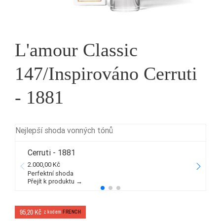
L'amour Classic
147/Inspirováno Cerruti
- 1881
Nejlepší shoda vonných tónů
Cerruti - 1881
2.000,00 Kč
2
Perfektní shoda
Přejít k produktu →
P
95,20 Kč
z kodem
FRENCH