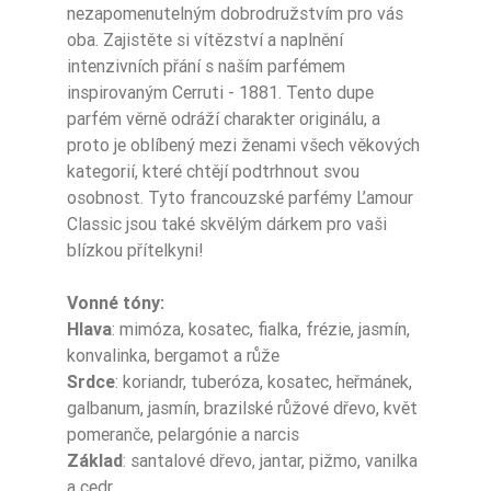
nezapomenutelným dobrodružstvím pro vás
oba. Zajistěte si vítězství a naplnění
intenzivních přání s naším parfémem
inspirovaným Cerruti - 1881. Tento dupe
parfém věrně odráží charakter originálu, a
proto je oblíbený mezi ženami všech věkových
kategorií, které chtějí podtrhnout svou
osobnost. Tyto francouzské parfémy L’amour
Classic jsou také skvělým dárkem pro vaši
blízkou přítelkyni!
Vonné tóny:
Hlava
: mimóza, kosatec, fialka, frézie, jasmín,
konvalinka, bergamot a růže
Srdce
: koriandr, tuberóza, kosatec, heřmánek,
galbanum, jasmín, brazilské růžové dřevo, květ
pomeranče, pelargónie a narcis
Základ
: santalové dřevo, jantar, pižmo, vanilka
a cedr