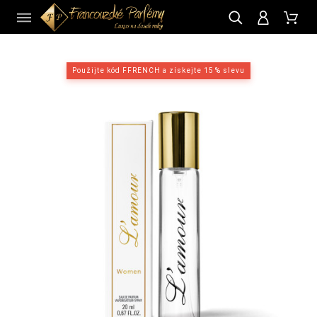
CZ
Použijte kód FFRENCH a získejte 15 % slevu