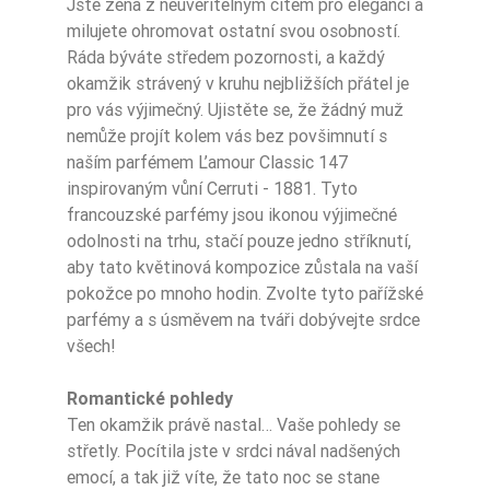
Jste žena z neuvěřitelným citem pro eleganci a
milujete ohromovat ostatní svou osobností.
Ráda býváte středem pozornosti, a každý
Ean13
5902186918962
okamžik strávený v kruhu nejbližších přátel je
pro vás výjimečný. Ujistěte se, že žádný muž
nemůže projít kolem vás bez povšimnutí s
naším parfémem L’amour Classic 147
inspirovaným vůní Cerruti - 1881. Tyto
francouzské parfémy jsou ikonou výjimečné
odolnosti na trhu, stačí pouze jedno stříknutí,
aby tato květinová kompozice zůstala na vaší
pokožce po mnoho hodin. Zvolte tyto pařížské
parfémy a s úsměvem na tváři dobývejte srdce
všech!
Romantické pohledy
Ten okamžik právě nastal… Vaše pohledy se
střetly. Pocítila jste v srdci nával nadšených
emocí, a tak již víte, že tato noc se stane