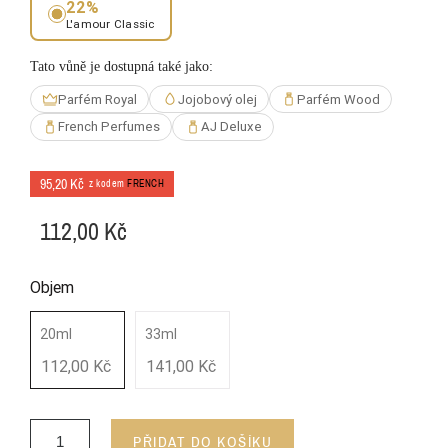
22%
L'amour Classic
Tato vůně je dostupná také jako:
Parfém Royal
Jojobový olej
Parfém Wood
French Perfumes
AJ Deluxe
95,20 Kč
z kodem
FRENCH
112,00 Kč
Objem
20ml
33ml
112,00 Kč
141,00 Kč
PŘIDAT DO KOŠÍKU