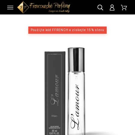
CZ
Použijte kód FFRENCH a získejte 15 % slevu