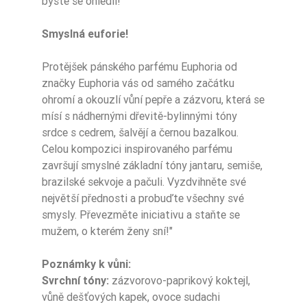
byste se ohlédli!
Smyslná euforie!
Protějšek pánského parfému Euphoria od
značky Euphoria vás od samého začátku
ohromí a okouzlí vůní pepře a zázvoru, která se
mísí s nádhernými dřevitě-bylinnými tóny
srdce s cedrem, šalvějí a černou bazalkou.
Celou kompozici inspirovaného parfému
završují smyslné základní tóny jantaru, semiše,
brazilské sekvoje a pačuli. Vyzdvihněte své
největší přednosti a probuďte všechny své
smysly. Převezměte iniciativu a staňte se
mužem, o kterém ženy sní!"
Poznámky k vůni:
Svrchní tóny:
zázvorovo-paprikový koktejl,
vůně dešťových kapek, ovoce sudachi