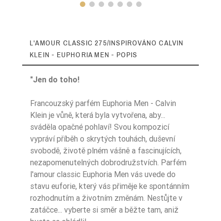
L'AMOUR CLASSIC 275/INSPIROVÁNO CALVIN
KLEIN - EUPHORIA MEN - POPIS
"Jen do toho!
Francouzský parfém Euphoria Men - Calvin
Klein je vůně, která byla vytvořena, aby...
Zaperfumowanie
22%
sváděla opačné pohlaví! Svou kompozicí
vypráví příběh o skrytých touhách, duševní
svobodě, životě plném vášně a fascinujících,
nezapomenutelných dobrodružstvích. Parfém
Ean13
5906826244046
l'amour classic Euphoria Men vás uvede do
stavu euforie, který vás přiměje ke spontánním
rozhodnutím a životním změnám. Nestůjte v
zatáčce... vyberte si směr a běžte tam, aniž