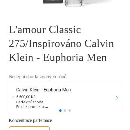
L'amour Classic
275/Inspirováno Calvin
Klein - Euphoria Men
Nejlepší shoda vonných tónů
Calvin Klein - Euphoria Men
5.500,00 Kč
2
Perfektní shoda
Přejít k produktu →
P
Koncentrace parfemace