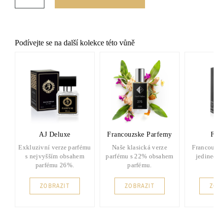
Podívejte se na další kolekce této vůně
AJ Deluxe
Francouzske Parfemy
FP 
Exkluzivní verze parfému
Naše klasická verze
Francouzs
s nejvyšším obsahem
parfému s 22% obsahem
jedinečn
parfému 26%.
parfému.
ZOBRAZIT
ZOBRAZIT
ZOB