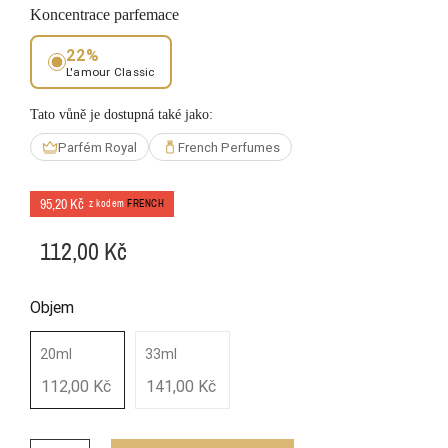
Koncentrace parfemace
22%
L'amour Classic
Tato vůně je dostupná také jako:
Parfém Royal
French Perfumes
95,20 Kč
z kodem
FRENCH
112,00 Kč
Objem
20ml
33ml
112,00 Kč
141,00 Kč