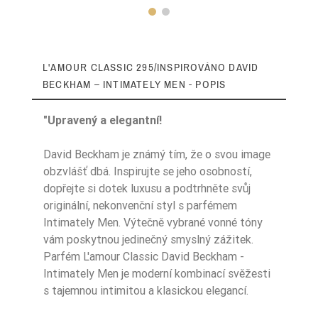
L'AMOUR CLASSIC 295/INSPIROVÁNO DAVID
BECKHAM – INTIMATELY MEN - POPIS
"Upravený a elegantní!
David Beckham je známý tím, že o svou image
obzvlášť dbá. Inspirujte se jeho osobností,
Zaperfumowanie
22%
dopřejte si dotek luxusu a podtrhněte svůj
originální, nekonvenční styl s parfémem
Intimately Men. Výtečně vybrané vonné tóny
vám poskytnou jedinečný smyslný zážitek.
Ean13
5906826244206
Parfém L'amour Classic David Beckham -
Intimately Men je moderní kombinací svěžesti
s tajemnou intimitou a klasickou elegancí.