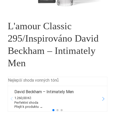
L'amour Classic
295/Inspirováno David
Beckham – Intimately
Men
Nejlepší shoda vonných tónů
David Beckham – Intimately Men
1.260,00 Kč
3
Perfektní shoda
Přejít k produktu →
P