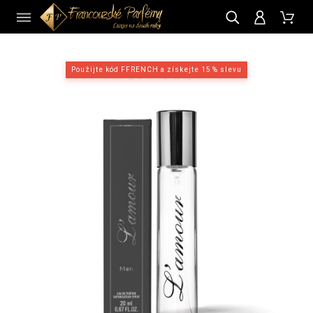
CZ
Použijte kód FFRENCH a získejte 15 % slevu