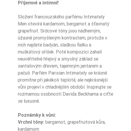
Příjemné a intimní!
Složení francouzského parfému Intimately
Men otevírá kardamom, bergamot a šťavnatý
grapefruit. Srdcové tóny jsou nádherným,
úžasně promyšleným kontrastem, protože v
nich najdete badyán, sladkou fialku a
muškátový oříšek. Poté kompozici zahalí
neuvěřitelně hřejivý a smyslný základ se
santalovým dřevem, tajemným jantarem a
pačuli. Parfém Parisian Intimately se krásně
promítne při jakékoli teplotě, ale nejkrásnější
vůni projeví v chladnějším období. Inspirujte se
rozmarnou osobností Davida Beckhama a ciťte
se luxusně.
Poznámky k vůni:
Vrchní tóny:
bergamot, grapefruitová kůra,
kardamom