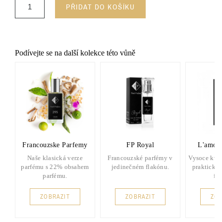
PŘIDAT DO KOŠÍKU
Podívejte se na další kolekce této vůně
Francouzske Parfemy
FP Royal
L'amou
Naše klasická verze
Francouzské parfémy v
Vysoce kval
parfému s 22% obsahem
jedinečném flakónu.
praktické
parfému.
fl
ZOBRAZIT
ZOBRAZIT
ZOB