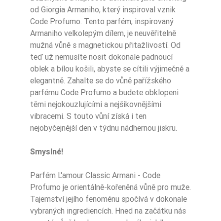
od Giorgia Armaniho, který inspiroval vznik
Ean13
5906826244695
Code Profumo. Tento parfém, inspirovaný
Armaniho velkolepým dílem, je neuvěřitelně
mužná vůně s magnetickou přitažlivostí. Od
teď už nemusíte nosit dokonale padnoucí
oblek a bílou košili, abyste se cítili výjimečně a
elegantně. Zahalte se do vůně pařížského
parfému Code Profumo a budete obklopeni
těmi nejokouzlujícími a nejšikovnějšími
vibracemi. S touto vůní získá i ten
nejobyčejnější den v týdnu nádhernou jiskru.
Smyslné!
Parfém L'amour Classic Armani - Code
Profumo je orientálně-kořeněná vůně pro muže.
Tajemství jejího fenoménu spočívá v dokonale
vybraných ingrediencích. Hned na začátku nás