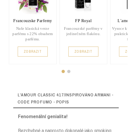
Francouzske Parfemy
FP Royal
L'amou
Naše klasická verze
Francouzské parfémy v
Vysoce kval
parfému s 22% obsahem
jedinečném flakónu.
praktické
parfému.
fl
ZOBRAZIT
ZOBRAZIT
ZOB
L'AMOUR CLASSIC 417/INSPIROVÁNO ARMANI -
CODE PROFUMO - POPIS
Fenomenální genialita!
Bezchybné a naprosto dokonalé jako smoking