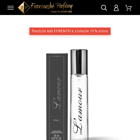
CZ
Použijte kód FFRENCH a získejte 15 % slevu