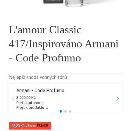
L'amour Classic
417/Inspirováno Armani
- Code Profumo
Nejlepší shoda vonných tónů
Armani - Code Profumo
3.500,00 Kč
5
Perfektní shoda
Přejít k produktu →
P
95,20 Kč
z kodem
FRENCH