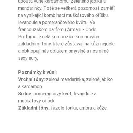
upoutá vůně kardamomu, zeleného jablka a
mandarinky. Poté se veškerá pozornost zaměří
na vynikající kombinaci muškátového oříšku,
levandule a pomerančového květu. Ve
francouzském parfému Armani - Code
Profumo je celá kompozice korunována
základními tóny, které zůstávají na kůži nejdéle
a obklopují nás oblakem smyslné a nesmírně
sexy aury.
Poznámky k vůni:
Vrchní tóny:
zelená mandarinka, zelené jablko
a kardamon
Srdce:
pomerančový květ, levandule a
muškátový oříšek
Základní tóny:
fazole tonka, ambra a kůže.