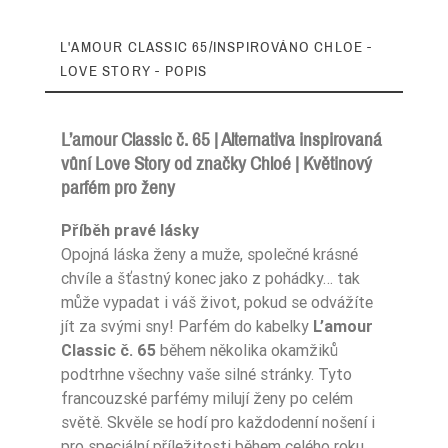
L'AMOUR CLASSIC 65/INSPIROVÁNO CHLOE -
LOVE STORY - POPIS
L’amour Classic č. 65 | Alternativa inspirovaná
vůní Love Story od značky Chloé | Květinový
parfém pro ženy
Zaperfumowanie
22%
Příběh pravé lásky
Opojná láska ženy a muže, společné krásné
chvíle a šťastný konec jako z pohádky… tak
Ean13
5902186918429
může vypadat i váš život, pokud se odvážíte
jít za svými sny! Parfém do kabelky
L’amour
Classic č. 65
během několika okamžiků
podtrhne všechny vaše silné stránky. Tyto
francouzské parfémy milují ženy po celém
světě. Skvěle se hodí pro každodenní nošení i
pro speciální příležitosti během celého roku.