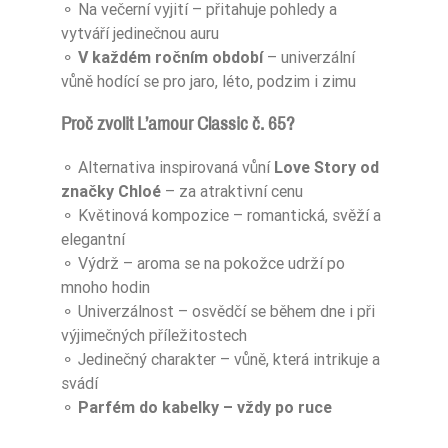
⚬ Na večerní vyjití – přitahuje pohledy a
vytváří jedinečnou auru
⚬
V každém ročním období
– univerzální
vůně hodící se pro jaro, léto, podzim i zimu
Proč zvolit L’amour Classic č. 65?
⚬ Alternativa inspirovaná vůní
Love Story od
značky Chloé
– za atraktivní cenu
⚬ Květinová kompozice – romantická, svěží a
elegantní
⚬ Výdrž – aroma se na pokožce udrží po
mnoho hodin
⚬ Univerzálnost – osvědčí se během dne i při
výjimečných příležitostech
⚬ Jedinečný charakter – vůně, která intrikuje a
svádí
⚬
Parfém do kabelky – vždy po ruce