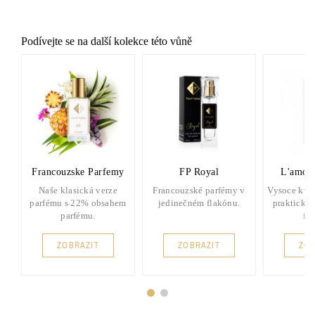
Podívejte se na další kolekce této vůně
Francouzske Parfemy
FP Royal
L'amou
Naše klasická verze
Francouzské parfémy v
Vysoce kval
parfému s 22% obsahem
jedinečném flakónu.
praktické
parfému.
fl
ZOBRAZIT
ZOBRAZIT
ZOB