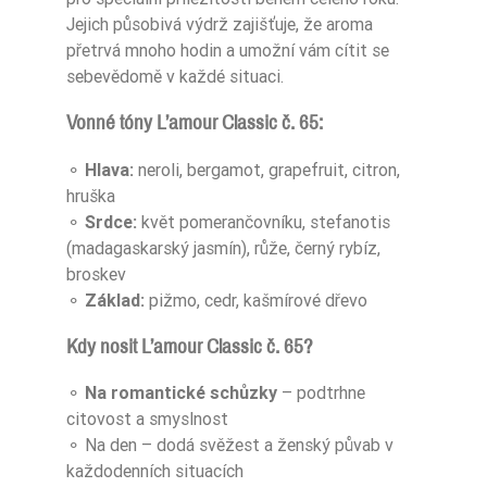
Jejich působivá výdrž zajišťuje, že aroma
přetrvá mnoho hodin a umožní vám cítit se
sebevědomě v každé situaci.
Vonné tóny L’amour Classic č. 65:
⚬
Hlava:
neroli, bergamot, grapefruit, citron,
hruška
⚬
Srdce:
květ pomerančovníku, stefanotis
(madagaskarský jasmín), růže, černý rybíz,
broskev
⚬
Základ:
pižmo, cedr, kašmírové dřevo
Kdy nosit L’amour Classic č. 65?
⚬
Na romantické schůzky
– podtrhne
citovost a smyslnost
⚬ Na den – dodá svěžest a ženský půvab v
každodenních situacích