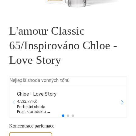
L'amour Classic
65/Inspirováno Chloe -
Love Story
Nejlepší shoda vonných tónů
Chloe - Love Story
4.532,77 Kč
2
Perfektní shoda
Přejít k produktu →
P
Koncentrace parfemace