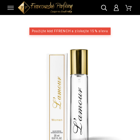
CZ
Použijte kód FFRENCH a získejte 15 % slevu