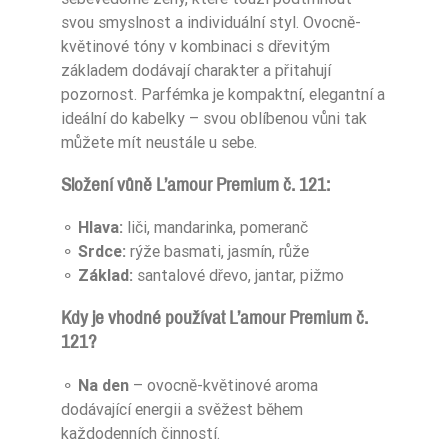
svou smyslnost a individuální styl. Ovocně-
květinové tóny v kombinaci s dřevitým
základem dodávají charakter a přitahují
pozornost. Parfémka je kompaktní, elegantní a
ideální do kabelky – svou oblíbenou vůni tak
můžete mít neustále u sebe.
Složení vůně L’amour Premium č. 121:
⚬
Hlava:
liči, mandarinka, pomeranč
⚬
Srdce:
rýže basmati, jasmín, růže
⚬
Základ:
santalové dřevo, jantar, pižmo
Kdy je vhodné používat L’amour Premium č.
121?
⚬
Na den
– ovocně-květinové aroma
dodávající energii a svěžest během
každodenních činností.