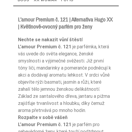
L’amour Premium č. 121 | Alternativa Hugo XX
| Květinově-ovocný parfém pro ženy
Zaperfumowanie
22%
Nechte se nakazit vůní štěstí
L’amour Premium č. 121
je parfémka, která
vás uvede do světa elegance, ženské
smyslnosti a výjimečné svěžesti. Již první
Ean13
5906826252409
tóny liči, mandarinky a pomeranče podněcují k
akci a dodávají aromatu lehkost. V srdci vůně
objevíte rýži basmati, jasmín a růži, které
zahalí tělo jemnou ženskou delikátností.
Základ ze santalového dřeva, jantaru a pižma
zajišťuje trvanlivost a hloubku, díky čemuž
aroma přetrvává po mnoho hodin.
Rozpalte v sobě vášeň
L’amour Premium č. 121
je parfém pro
sebevědomé ženy, které touží podtrhnout