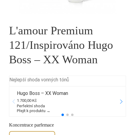
L'amour Premium
121/Inspirováno Hugo
Boss – XX Woman
Nejlepší shoda vonných tónů
Hugo Boss – XX Woman
1.700,00 Kč
2
Perfektní shoda
Přejít k produktu →
P
Koncentrace parfemace