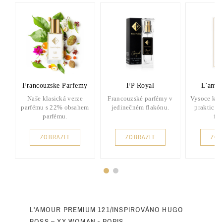
Francouzske Parfemy
FP Royal
L'amou
Naše klasická verze
Francouzské parfémy v
Vysoce kva
parfému s 22% obsahem
jedinečném flakónu.
praktick
parfému.
fl
ZOBRAZIT
ZOBRAZIT
ZOB
L'AMOUR PREMIUM 121/INSPIROVÁNO HUGO
BOSS – XX WOMAN - POPIS