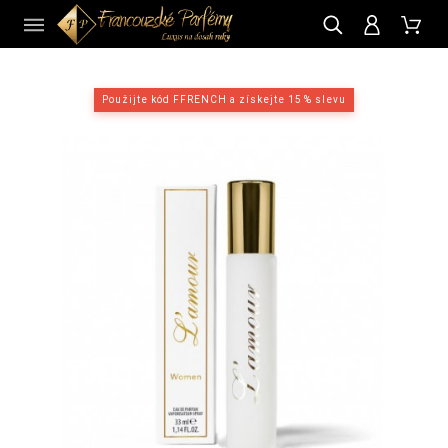
CZ
Použijte kód FFRENCH a získejte 15 % slevu