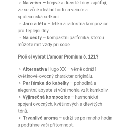
⚬
Na večer
– hřejivé a dřevité tóny zajišťují,
že se vůně ideálně hodí na večeře a
společenská setkání.
⚬
Jaro a léto
– lehká a radostná kompozice
pro teplejší dny.
⚬
Na cesty
– kompaktní parfémka, kterou
můžete mít vždy při sobě.
Proč si vybrat L’amour Premium č. 121?
⚬
Alternativa
Hugo XX – věrně odráží
květinově-ovocný charakter originálu.
⚬
Parfémka do kabelky
– pohodlná a
elegantní, abyste si vůni mohla vzít kamkoliv.
⚬
Výjimečná kompozice
– harmonické
spojení ovocných, květinových a dřevitých
tónů.
⚬
Trvanlivé aroma
– udrží se po mnoho hodin
a podtrhne vaši přítomnost.