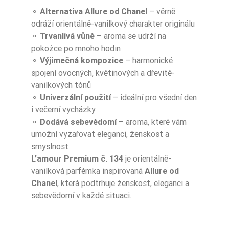
⚬
Alternativa Allure od Chanel
– věrně
odráží orientálně-vanilkový charakter originálu
⚬
Trvanlivá vůně
– aroma se udrží na
pokožce po mnoho hodin
⚬
Výjimečná kompozice
– harmonické
spojení ovocných, květinových a dřevitě-
vanilkových tónů
⚬
Univerzální použití
– ideální pro všední den
i večerní vycházky
⚬
Dodává sebevědomí
– aroma, které vám
umožní vyzařovat eleganci, ženskost a
smyslnost
L’amour Premium č. 134
je orientálně-
vanilková parfémka inspirovaná
Allure od
Chanel
, která podtrhuje ženskost, eleganci a
sebevědomí v každé situaci.