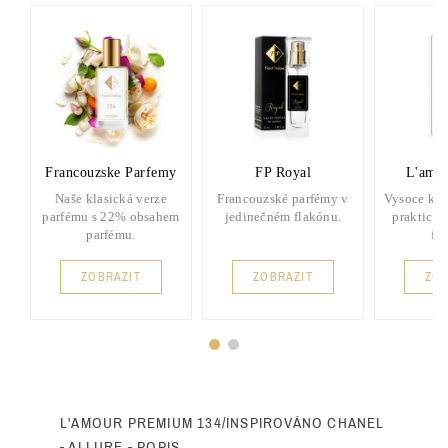
Francouzske Parfemy
FP Royal
L'amou
Naše klasická verze
Francouzské parfémy v
Vysoce kva
parfému s 22% obsahem
jedinečném flakónu.
praktick
parfému.
fl
ZOBRAZIT
ZOBRAZIT
ZOB
L'AMOUR PREMIUM 134/INSPIROVÁNO CHANEL
- ALLURE - POPIS