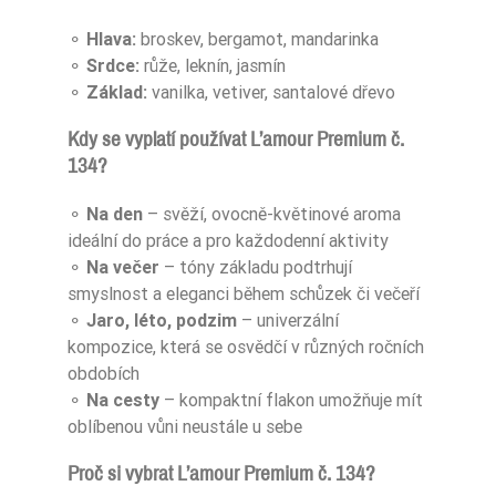
⚬
Hlava:
broskev, bergamot, mandarinka
⚬
Srdce:
růže, leknín, jasmín
⚬
Základ:
vanilka, vetiver, santalové dřevo
Kdy se vyplatí používat L’amour Premium č.
134?
⚬
Na den
– svěží, ovocně-květinové aroma
ideální do práce a pro každodenní aktivity
⚬
Na večer
– tóny základu podtrhují
smyslnost a eleganci během schůzek či večeří
⚬
Jaro, léto, podzim
– univerzální
kompozice, která se osvědčí v různých ročních
obdobích
⚬
Na cesty
– kompaktní flakon umožňuje mít
oblíbenou vůni neustále u sebe
Proč si vybrat L’amour Premium č. 134?