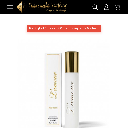
CZ
Použijte kód FFRENCH a získejte 15 % slevu