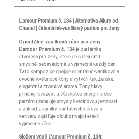
L’amour Premium č. 134 | Alternativa Allure od
Chanel | Orientálně-vanilkový parfém pro ženy
Zaperfumowanie
22%
Orientálně-vanilková vůně pro ženy
L’amour Premium č. 134
je parfémka
stvořená pro ženy, které se chtějí cítit
smyslně, sebevědomě a výjimečně každý den.
Ean13
5906826252492
Tato kompozice spojuje orientálně-vanilkové a
ovocně-květinové tóny a vytváří tak ženské,
elegantní a trvanlivé aroma. Tóny hlavy
přinášejí svěžest a šťavnatou energii, srdce
parfému zahaluje smysly květinovou jemností
a základ z vanilky, santalového dřeva a
vetiveru zajišťuje dlouhotrvající efekt
výjimečné vůně.
Složení vůně L’amour Premium č. 134: