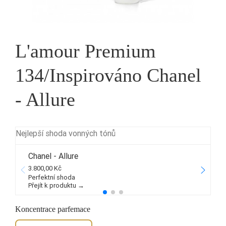
L'amour Premium
134/Inspirováno Chanel
- Allure
Nejlepší shoda vonných tónů
Chanel - Allure
3.800,00 Kč
3
Perfektní shoda
Přejít k produktu →
P
Koncentrace parfemace