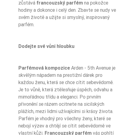
zůstává
francouzský parfém
na pokožce
hodiny a dokonce i celý den. Zbavte se nudy ve
svém životě a užijte si smyslný, inspirovaný
parfém.
Dodejte své vůni hloubku
Parfémová kompozice
Arden - 5th Avenue je
skvělým nápadem na prestižní dárek pro
každou ženu, která se chce cítit sebevědomě.
Je to vůně, která ztělesňuje úspěch, odvahu a
mimořádnou třídu a eleganci. Po prvním
přivonění se rázem ocitnete na sicilských
plážích, mezi lidmi užívajícími si krásy života.
Parfém je vhodný pro všechny ženy, které se
nebojí výzev a chtějí se cítit sebevědomě ve
vlastní kůži.
Francouzský parfém
vás pohltí