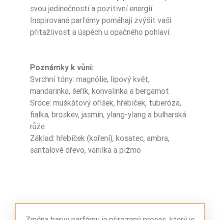
svou jedinečností a pozitivní energií.
Inspirované parfémy pomáhají zvýšit vaši
přitažlivost a úspěch u opačného pohlaví.
Poznámky k vůni:
Svrchní tóny: magnólie, lipový květ,
mandarinka, šeřík, konvalinka a bergamot
Srdce: muškátový oříšek, hřebíček, tuberóza,
fialka, broskev, jasmín, ylang-ylang a bulharská
růže
Základ: hřebíček (koření), kosatec, ambra,
santalové dřevo, vanilka a pižmo
Změna barvy parfému je přirozený proces, který je