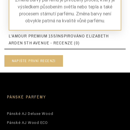
výsledkem působením světla nebo tepla a také
procesem stárnutí parfému. Změna barvy není
obvykle patrná na kvalitě vůně parfému.
L'AMOUR PREMIUM 155/INSPIROVÁNO ELIZABETH
ARDEN 5TH AVENUE - RECENZE (0)
NAPIŠTE PRVNÍ RECENZI
PÁNSKÉ PARFÉMY
Pánské AJ Deluxe Wood
Pánské AJ Wood ECO