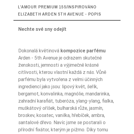
L'AMOUR PREMIUM 155/INSPIROVÁNO
ELIZABETH ARDEN 5TH AVENUE - POPIS
Nechte své sny odejít
Dokonalá květinová
kompozice parfému
Zaperfumowanie
22%
Arden - 5th Avenue je odrazem skutečné
ženskosti, jemnosti a výjimečně krásné
citlivosti, kterou vlastní každá z nás. Vůně
parfému byla vytvořena z velmi účinných
Ean13
5906826252706
ingrediencí jako jsou: lipový květ, šeřík,
bergamot, konvalinka, magnólie, mandarinka,
zahradní karafiát, tuberóza, ylang-ylang, fialka,
muškátový oříšek, bulharská růže, jasmín,
broskev, kosatec, vanilka, hřebíček, ambra,
santalové dřevo. Navíc jsme se postarali o
přírodní fixátor, kterým je pižmo. Díky tomu