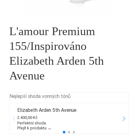
L'amour Premium
155/Inspirováno
Elizabeth Arden 5th
Avenue
Nejlepší shoda vonných tónů
Elizabeth Arden 5th Avenue
2.400,00 Kč
2
Perfektní shoda
Přejít k produktu →
P