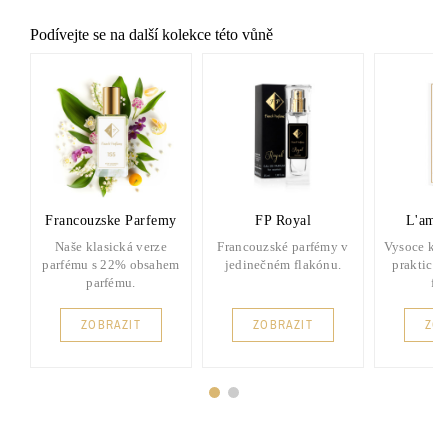
Podívejte se na další kolekce této vůně
Francouzske Parfemy
FP Royal
L'amou
Naše klasická verze
Francouzské parfémy v
Vysoce kva
parfému s 22% obsahem
jedinečném flakónu.
praktick
parfému.
fl
ZOBRAZIT
ZOBRAZIT
ZOB