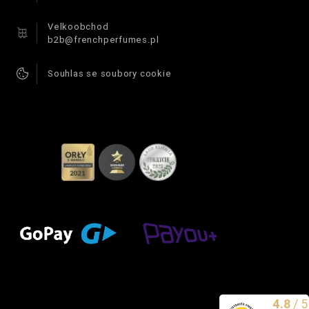
Velkoobchod
b2b@frenchperfumes.pl
Souhlas se soubory cookie
4.8
/
5
Vynikající