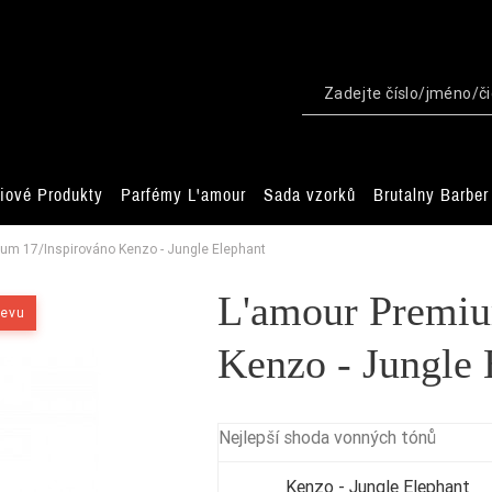
iové Produkty
Parfémy L'amour
Sada vzorků
Brutalny Barber
um 17/Inspirováno Kenzo - Jungle Elephant
L'amour Premiu
levu
Kenzo - Jungle 
Nejlepší shoda vonných tónů
Kenzo - Jungle Elephant