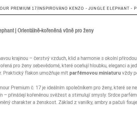
MOUR PREMIUM 17/INSPIROVÁNO KENZO - JUNGLE ELEPHANT - P
ephant | Orientálně-kořeněná vůně pro ženy
5906826251556
vou krajinou – čerstvý vzduch, klid a harmonie s okolní přírodou
ořená pro ženy sebevědomé, které oceňují hloubku, eleganci a j
er. Praktický flakon umožňuje mít
parfémovou miniaturu
vždy po
’amour Premium č. 17 je ideálním společníkem pro ženy, které se 
ín – přinášejí kořeněnou svěžest a stimulují smysly. Srdce parf
ěný charakter a ženskost. Základ z vanilky, ambry a pačuli fixuje v