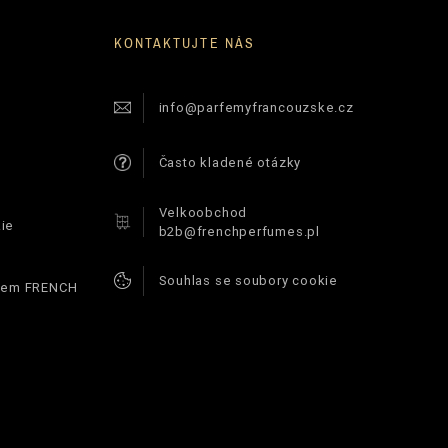
KONTAKTUJTE NÁS
info@parfemyfrancouzske.cz
Často kladené otázky
Velkoobchod
ie
b2b@frenchperfumes.pl
Souhlas se soubory cookie
ódem FRENCH