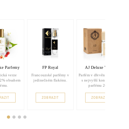
ke Parfemy
FP Royal
AJ Deluxe Wood
ická verze
Francouzské parfémy v
Parfém v dřevěném balení
22% obsahem
jedinečném flakónu.
s nejvyšší koncentrací
fému.
parfému 26%.
RAZIT
ZOBRAZIT
ZOBRAZIT