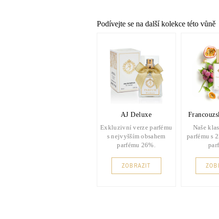
Podívejte se na další kolekce této vůně
AJ Deluxe
Francouzs
Exkluzivní verze parfému
Naše klas
s nejvyšším obsahem
parfému s 
parfému 26%.
par
ZOBRAZIT
ZOB