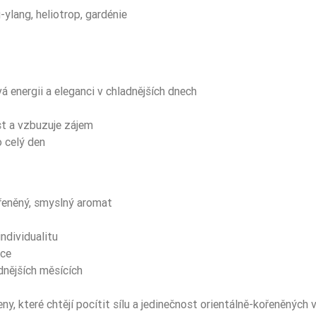
ylang, heliotrop, gardénie
 energii a eleganci v chladnějších dnech
t a vzbuzuje zájem
 celý den
řeněný, smyslný aromat
ndividualitu
uce
adnějších měsících
ny, které chtějí pocítit sílu a jedinečnost orientálně-kořeněných v