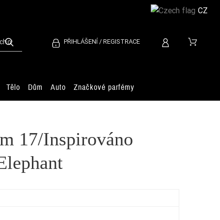
CZ
PŘIHLÁŠENÍ / REGISTRACE
Tělo
Dům
Auto
Značkové parfémy
m 17/Inspirováno
Elephant
Ca