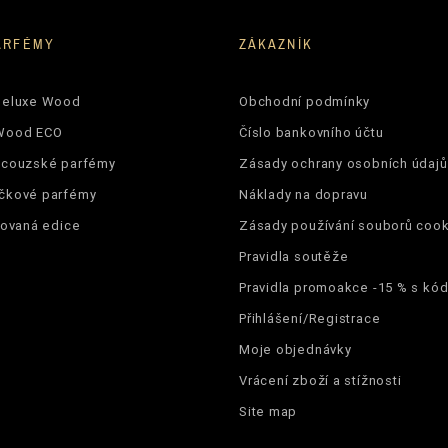
ARFÉMY
ZÁKAZNÍK
Deluxe Wood
Obchodní podmínky
Wood ECO
Číslo bankovního účtu
ncouzské parfémy
Zásady ochrany osobních údajů
čkové parfémy
Náklady na dopravu
tovaná edice
Zásady používání souborů cook
Pravidla soutěže
Pravidla promoakce -15 % s k
Přihlášení/Registrace
Moje objednávky
Vrácení zboží a stížnosti
Site map