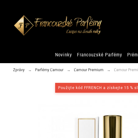
Novinky
Francouzské Parfémy
Prém
Zprávy
Parfémy L'amour
L'amour Premium
L'amour Premi
Použijte kód FFRENCH a získejte 15 % s