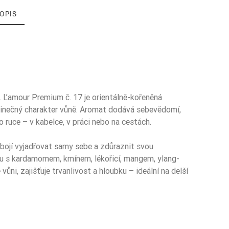
OPIS
. L’amour Premium č. 17 je orientálně-kořeněná
edinečný charakter vůně. Aromat dodává sebevědomí,
 ruce – v kabelce, v práci nebo na cestách.
nebojí vyjadřovat samy sebe a zdůraznit svou
ému s kardamomem, kmínem, lékořicí, mangem, ylang-
ůni, zajišťuje trvanlivost a hloubku – ideální na delší