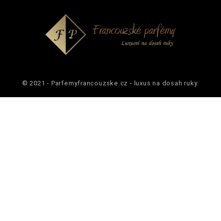
© 2021 - Parfemyfrancouzske.cz - luxus na dosah ruky.