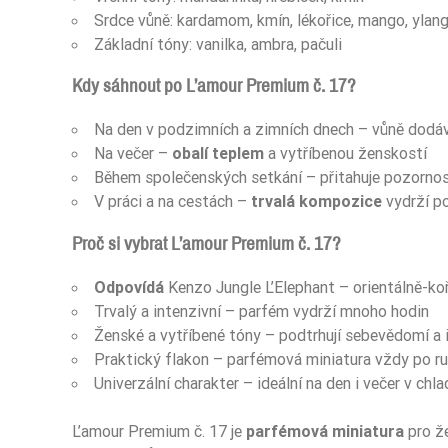
Srdce vůně: kardamom, kmín, lékořice, mango, ylang-
Základní tóny: vanilka, ambra, pačuli
Kdy sáhnout po L’amour Premium č. 17?
Na den v podzimních a zimních dnech – vůně dodává
Na večer –
obalí teplem
a vytříbenou ženskostí
Během společenských setkání – přitahuje pozornos
V práci a na cestách –
trvalá kompozice
vydrží po
Proč si vybrat L’amour Premium č. 17?
Odpovídá
Kenzo Jungle L’Elephant – orientálně-ko
Trvalý a intenzivní – parfém vydrží mnoho hodin
Ženské a vytříbené tóny – podtrhují sebevědomí a i
Praktický flakon – parfémová miniatura vždy po r
Univerzální charakter – ideální na den i večer v chl
L’amour Premium č. 17 je
parfémová miniatura
pro že