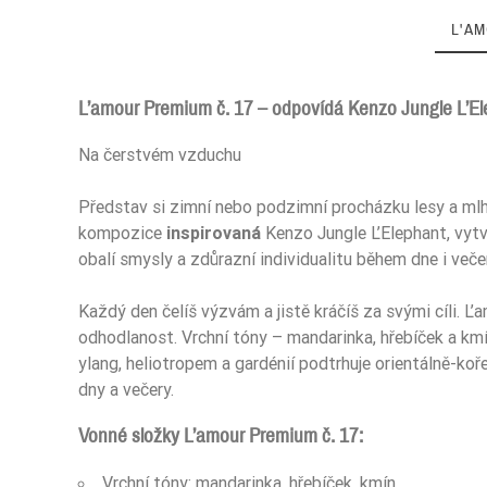
L'A
L’amour Premium č. 17 – odpovídá Kenzo Jungle L’El
Na čerstvém vzduchu
Ean13
Představ si zimní nebo podzimní procházku lesy a mlha
kompozice
inspirovaná
Kenzo Jungle L’Elephant, vytv
obalí smysly a zdůrazní individualitu během dne i več
Každý den čelíš výzvám a jistě kráčíš za svými cíli. L
odhodlanost. Vrchní tóny – mandarinka, hřebíček a km
ylang, heliotropem a gardénií podtrhuje orientálně-kořen
dny a večery.
Vonné složky L’amour Premium č. 17:
Vrchní tóny: mandarinka, hřebíček, kmín