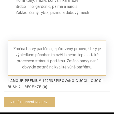
Horní tóny: frézie, konvalinka a růže
Srdce: lilie, gardénie, palma a narcis
Základ: černý rybíz, pižmo a dubový mech
Změna barvy parfému je přirozený proces, který je
výsledkem působením světla nebo tepla a také
procesem stárnutí parfému. Změna barvy není
obvykle patrná na kvalitě vůně parfému.
L'AMOUR PREMIUM 192/INSPIROVÁNO GUCCI - GUCCI
RUSH 2 - RECENZE (0)
NAPIŠTE PRVNÍ RECENZI