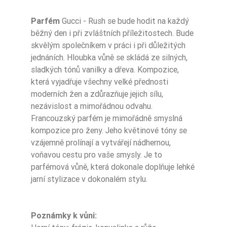
Parfém
Gucci - Rush se bude hodit na každý
běžný den i při zvláštních příležitostech. Bude
skvělým společníkem v práci i při důležitých
jednáních. Hloubka vůně se skládá ze silných,
sladkých tónů vanilky a dřeva. Kompozice,
která vyjadřuje všechny velké přednosti
moderních žen a zdůrazňuje jejich sílu,
nezávislost a mimořádnou odvahu.
Francouzský parfém je mimořádně smyslná
kompozice pro ženy. Jeho květinové tóny se
vzájemně prolínají a vytvářejí nádhernou,
voňavou cestu pro vaše smysly. Je to
parfémová vůně, která dokonale doplňuje lehké
jarní stylizace v dokonalém stylu.
Poznámky k vůni: