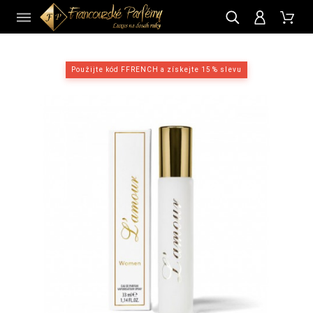
CZ
Použijte kód FFRENCH a získejte 15 % slevu