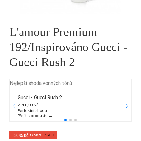
L'amour Premium
192/Inspirováno Gucci -
Gucci Rush 2
Nejlepší shoda vonných tónů
Gucci - Gucci Rush 2
2.700,00 Kč
2
Perfektní shoda
Přejít k produktu →
P
130,05 Kč
z kodem
FRENCH