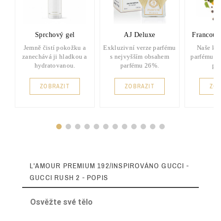
Sprchový gel
AJ Deluxe
Francouz
Jemně čistí pokožku a
Exkluzivní verze parfému
Naše kla
zanechává ji hladkou a
s nejvyšším obsahem
parfému s
hydratovanou.
parfému 26%.
pa
ZOBRAZIT
ZOBRAZIT
ZOB
L'AMOUR PREMIUM 192/INSPIROVÁNO GUCCI -
GUCCI RUSH 2 - POPIS
Osvěžte své tělo