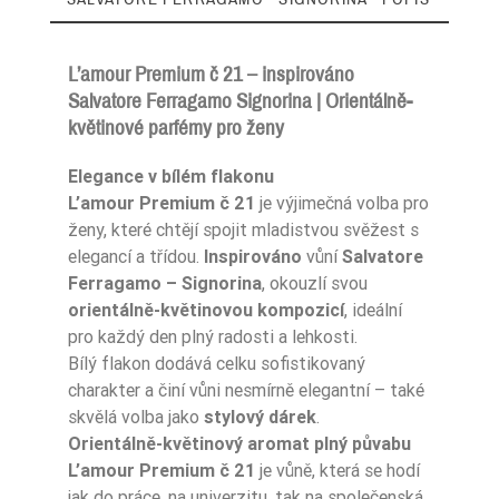
L’amour Premium č 21 – inspirováno
Salvatore Ferragamo Signorina | Orientálně-
květinové parfémy pro ženy
Zaperfumowanie
22%
Elegance v bílém flakonu
L’amour Premium č 21
je výjimečná volba pro
ženy, které chtějí spojit mladistvou svěžest s
Ean13
5906826251594
elegancí a třídou.
Inspirováno
vůní
Salvatore
Ferragamo – Signorina
, okouzlí svou
orientálně-květinovou kompozicí
, ideální
pro každý den plný radosti a lehkosti.
Bílý flakon dodává celku sofistikovaný
charakter a činí vůni nesmírně elegantní – také
skvělá volba jako
stylový dárek
.
Orientálně-květinový aromat plný půvabu
L’amour Premium č 21
je vůně, která se hodí
jak do práce, na univerzitu, tak na společenská