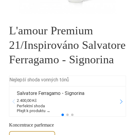
L'amour Premium
21/Inspirováno Salvatore
Ferragamo - Signorina
Nejlepší shoda vonných tónů
Salvatore Ferragamo - Signorina
2.400,00 Kč
2
Perfektní shoda
Přejít k produktu →
P
Koncentrace parfemace