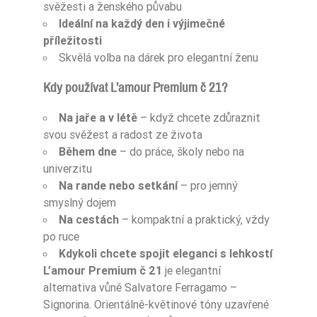
svěžesti a ženského půvabu
Ideální na každý den i výjimečné
příležitosti
Skvělá volba na dárek pro elegantní ženu
Kdy používat L’amour Premium č 21?
Na jaře a v létě
– když chcete zdůraznit
svou svěžest a radost ze života
Během dne
– do práce, školy nebo na
univerzitu
Na rande nebo setkání
– pro jemný
smyslný dojem
Na cestách
– kompaktní a praktický, vždy
po ruce
Kdykoli chcete spojit eleganci s lehkostí
L’amour Premium č 21
je elegantní
alternativa vůně Salvatore Ferragamo –
Signorina. Orientálně-květinové tóny uzavřené