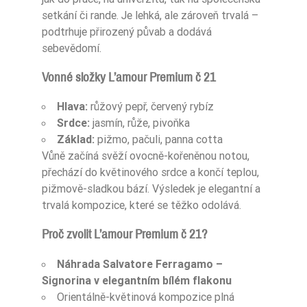
setkání či rande. Je lehká, ale zároveň trvalá –
podtrhuje přirozený půvab a dodává
sebevědomí.
Vonné složky L’amour Premium č 21
Hlava:
růžový pepř, červený rybíz
Srdce:
jasmín, růže, pivoňka
Základ:
pižmo, pačuli, panna cotta
Vůně začíná svěží ovocně-kořeněnou notou,
přechází do květinového srdce a končí teplou,
pižmově-sladkou bází. Výsledek je elegantní a
trvalá kompozice, které se těžko odolává.
Proč zvolit L’amour Premium č 21?
Náhrada Salvatore Ferragamo –
Signorina v elegantním bílém flakonu
Orientálně-květinová kompozice plná