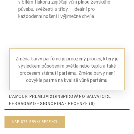
v bílém flakonu zajišťují vůni plnou ženského
půvabu, svěžesti a třídy – ideální pro
každodenní nošení i výjimečné chvíle.
Změna barvy parfému je přirozený proces, který je
výsledkem působením světla nebo tepla a také
procesem stárnutí parfému. Změna barvy není
obvykle patrná na kvalitě vůně parfému.
L'AMOUR PREMIUM 21/INSPIROVÁNO SALVATORE
FERRAGAMO - SIGNORINA - RECENZE (0)
NAPIŠTE PRVNÍ RECENZI