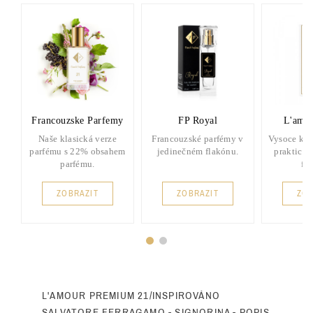
Francouzske Parfemy
FP Royal
L'amou
Naše klasická verze
Francouzské parfémy v
Vysoce kva
parfému s 22% obsahem
jedinečném flakónu.
praktick
parfému.
fl
ZOBRAZIT
ZOBRAZIT
ZOB
L'AMOUR PREMIUM 21/INSPIROVÁNO
SALVATORE FERRAGAMO - SIGNORINA - POPIS