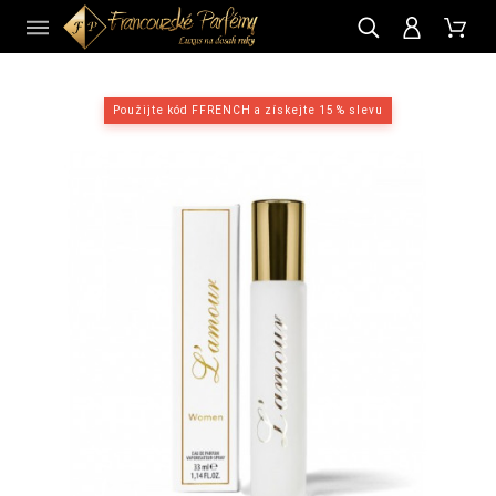
CZ
Použijte kód FFRENCH a získejte 15 % slevu