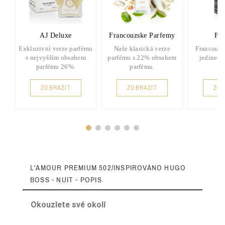
AJ Deluxe
Francouzske Parfemy
FP 
Exkluzivní verze parfému
Naše klasická verze
Francouzs
s nejvyšším obsahem
parfému s 22% obsahem
jedinečn
parfému 26%.
parfému.
ZOBRAZIT
ZOBRAZIT
ZOB
L'AMOUR PREMIUM 502/INSPIROVÁNO HUGO
BOSS - NUIT - POPIS
Okouzlete své okolí