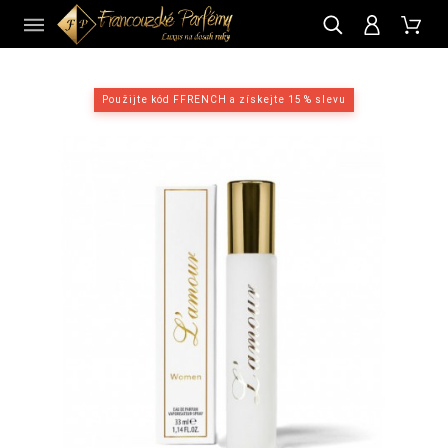
CZ
Použijte kód FFRENCH a získejte 15 % slevu