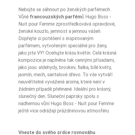
Nebojte se sáhnout po ženských parfémech.
Ean13
5906826253130
Vůně
francouzských parfém
ů Hugo Boss -
Nuit pour Femme zprostředkovává opravdové,
ženské kouzlo, jemnost a jemnou vášeň.
Dopřejte si potěšení s inspirovaným
parfémem, vytvořeným speciálně pro ženy,
jako jste VY! Oceňujte krásu květin. Celá krásná
kompozice je naplněna tak cennými přísadami,
jako jsou: aldehydy, broskev, fialka, bílé květy,
jasmín, mech, santalové dřevo. To vše vytváří
neuvěřitelně vyvážené aroma, které není v
žádném případě přehnané. Ideální pro krásný,
slunečný den. Sluneční paprsky spolu s
nádhernou vůní Hugo Boss - Nuit pour Femme
ještě více odrážejí prázdninovou atmosféru.
Vneste do svého srdce rovnováhu