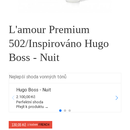
L'amour Premium
502/Inspirováno Hugo
Boss - Nuit
Nejlepší shoda vonných tónů
Hugo Boss - Nuit
2.100,00 Kč
5
Perfektní shoda
Přejít k produktu →
P
130,05 Kč
z kodem
FRENCH