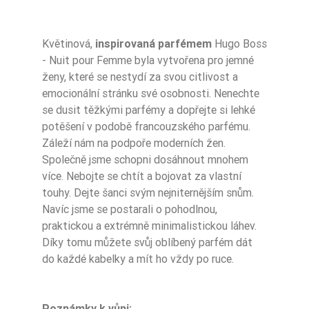
Květinová,
inspirovaná parfémem
Hugo Boss
- Nuit pour Femme byla vytvořena pro jemné
ženy, které se nestydí za svou citlivost a
emocionální stránku své osobnosti. Nenechte
se dusit těžkými parfémy a dopřejte si lehké
potěšení v podobě francouzského parfému.
Záleží nám na podpoře moderních žen.
Společně jsme schopni dosáhnout mnohem
více. Nebojte se chtít a bojovat za vlastní
touhy. Dejte šanci svým nejniternějším snům.
Navíc jsme se postarali o pohodlnou,
praktickou a extrémně minimalistickou láhev.
Díky tomu můžete svůj oblíbený parfém dát
do každé kabelky a mít ho vždy po ruce.
Poznámky k vůni: