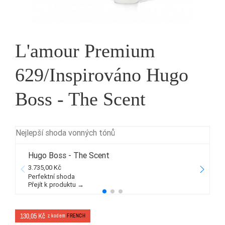
L'amour Premium
629/Inspirováno Hugo
Boss - The Scent
Nejlepší shoda vonných tónů
Hugo Boss - The Scent
3.735,00 Kč
5
Perfektní shoda
Přejít k produktu →
P
130,05 Kč
z kodem
FRENCH