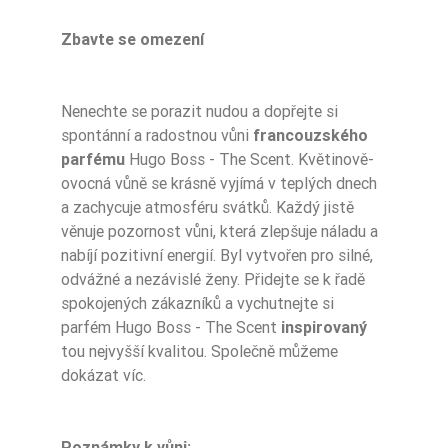
Zbavte se omezení
Nenechte se porazit nudou a dopřejte si
spontánní a radostnou vůni
francouzského
parfému
Hugo Boss - The Scent. Květinově-
ovocná vůně se krásně vyjímá v teplých dnech
a zachycuje atmosféru svátků. Každý jistě
věnuje pozornost vůni, která zlepšuje náladu a
nabíjí pozitivní energií. Byl vytvořen pro silné,
odvážné a nezávislé ženy. Přidejte se k řadě
spokojených zákazníků a vychutnejte si
parfém Hugo Boss - The Scent
inspirovaný
tou nejvyšší kvalitou. Společně můžeme
dokázat víc.
Poznámky k vůni: