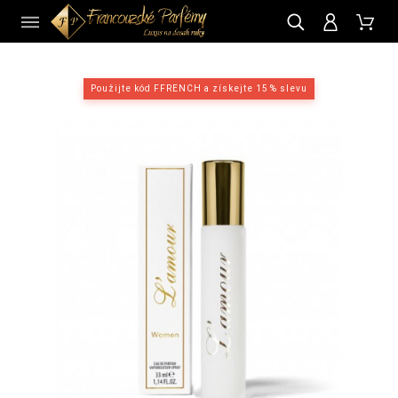
CZ
Použijte kód FFRENCH a získejte 15 % slevu