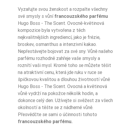
Vyzařujte svou ženskost a rozpalte všechny
Zaperfumowanie
22%
své smysly s vůní
francouzského parfému
Hugo Boss - The Scent. Ovocně-květinová
kompozice byla vytvořena z těch
nejkvalitnějších ingrediencí, jako je frézie,
Ean13
5906826254137
broskev, osmanthus a intenzivní kakao.
Nepřestávejte bojovat za své sny. Vůně našeho
parfému rozhodně zahřeje vaše smysly a
roznítí vaši mysl. Kromě toho se můžete těšit
na atraktivní cenu, která jde ruku v ruce se
špičkovou kvalitou a dlouhou životností vůně
Hugo Boss - The Scent. Ovocná a květinová
vůně vydrží na pokožce několik hodin, a
dokonce celý den. Užívejte si svěžest za všech
okolností a těšte se z nádherné vůně.
Přesvědčte se sami o účinnosti tohoto
francouzského parfému.