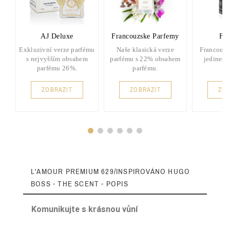
AJ Deluxe
Francouzske Parfemy
FP 
Exkluzivní verze parfému
Naše klasická verze
Francouzs
s nejvyšším obsahem
parfému s 22% obsahem
jedinečn
parfému 26%.
parfému.
ZOBRAZIT
ZOBRAZIT
ZOB
L'AMOUR PREMIUM 629/INSPIROVÁNO HUGO
BOSS - THE SCENT - POPIS
Komunikujte s krásnou vůní