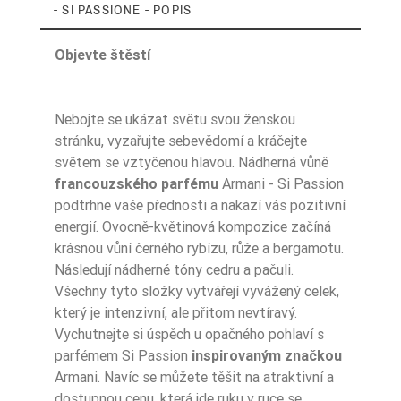
- SI PASSIONE - POPIS
Objevte štěstí
Nebojte se ukázat světu svou ženskou
Zaperfumowanie
22%
stránku, vyzařujte sebevědomí a kráčejte
světem se vztyčenou hlavou. Nádherná vůně
francouzského parfému
Armani - Si Passion
podtrhne vaše přednosti a nakazí vás pozitivní
Ean13
5906826254380
energií. Ovocně-květinová kompozice začíná
krásnou vůní černého rybízu, růže a bergamotu.
Následují nádherné tóny cedru a pačuli.
Všechny tyto složky vytvářejí vyvážený celek,
který je intenzivní, ale přitom nevtíravý.
Vychutnejte si úspěch u opačného pohlaví s
parfémem Si Passion
inspirovaným značkou
Armani. Navíc se můžete těšit na atraktivní a
dostupnou cenu, která jde ruku v ruce se