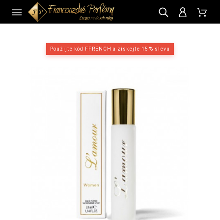
CZ
Použijte kód FFRENCH a získejte 15 % slevu