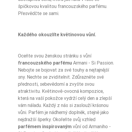
špičkovou kvalitou francouzského parfému.
Přesvědčte se sami.
Každého okouzlíte květinovou vůní.
Oceňte svou ženskou stránku s vůní
francouzského parfému
Armani - Si Passion.
Nebojte se bojovat za své touhy a nejtajnější
sny. Nechte se zviditelnit. Zdůrazněte své
přednosti, sebevědomí a zvyšte svou
atraktivitu. Květinově-ovocná kompozice,
která na vaší pokožce vydrží celý den a zlepší
vám náladu. Každý z nás si zaslouží krásnou
vůni. Parfém je nádherný doplněk, stejně jako
nejdražší šperky. Okořeňte svůj vzhled
parfémem inspirovaným
vůní od Armaniho -