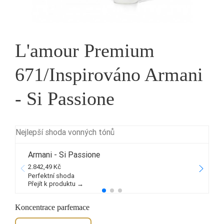
L'amour Premium
671/Inspirováno Armani
- Si Passione
Nejlepší shoda vonných tónů
Armani - Si Passione
2.842,49 Kč
3
Perfektní shoda
Přejít k produktu →
P
Koncentrace parfemace