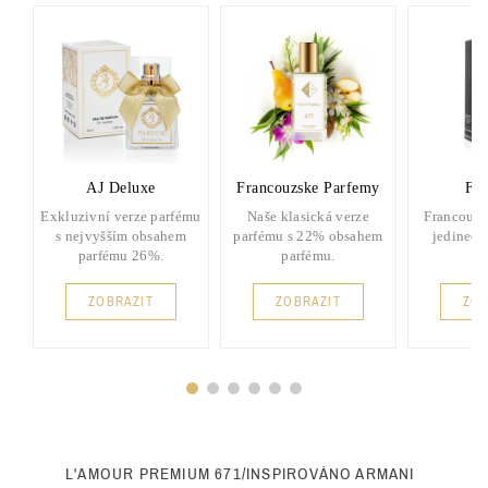
AJ Deluxe
Francouzske Parfemy
FP 
Exkluzivní verze parfému
Naše klasická verze
Francouzs
s nejvyšším obsahem
parfému s 22% obsahem
jedinečn
parfému 26%.
parfému.
ZOBRAZIT
ZOBRAZIT
ZOB
L'AMOUR PREMIUM 671/INSPIROVÁNO ARMANI