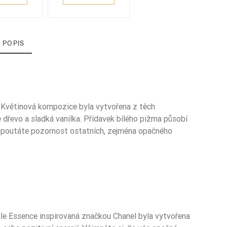
 POPIS
. Květinová kompozice byla vytvořena z těch
vé dřevo a sladká vanilka. Přídavek bílého pižma působí
itě upoutáte pozornost ostatních, zejména opačného
le Essence inspirovaná značkou Chanel byla vytvořena