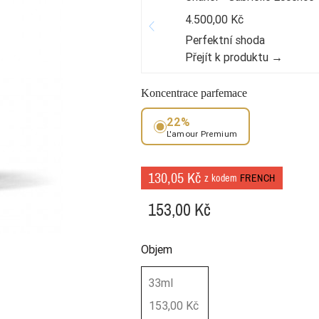
4.500,00 Kč
Perfektní shoda
Přejít k produktu →
Koncentrace parfemace
22%
L'amour Premium
130,05 Kč
z kodem
FRENCH
153,00 Kč
Objem
33ml
153,00 Kč