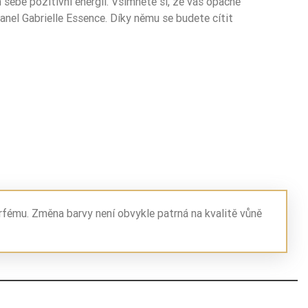
sebe pozitivní energií. Všimněte si, že vás opačné
nel Gabrielle Essence. Díky němu se budete cítit
rfému. Změna barvy není obvykle patrná na kvalitě vůně