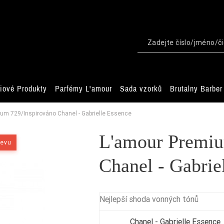
iové Produkty
Parfémy L'amour
Sada vzorků
Brutalny Barber
um 729/Inspirováno Chanel - Gabrielle Essence
L'amour Premiu
levu
Chanel - Gabrie
Nejlepší shoda vonných tónů
Chanel - Gabrielle Essence