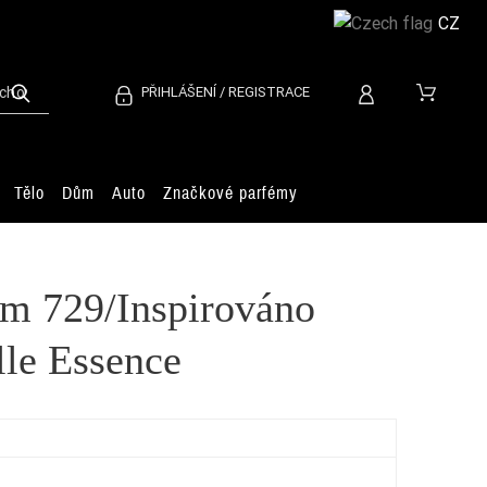
CZ
PŘIHLÁŠENÍ / REGISTRACE
Tělo
Dům
Auto
Značkové parfémy
m 729/Inspirováno
lle Essence
Pu