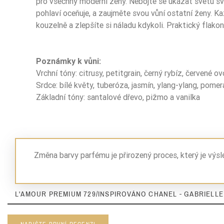
pro všechny moderní ženy. Nebojte se ukázat světu sv
pohlaví oceňuje, a zaujměte svou vůní ostatní ženy. 
kouzelně a zlepšíte si náladu kdykoli. Praktický flako
Poznámky k vůni:
Vrchní tóny: citrusy, petitgrain, černý rybíz, červené o
Srdce: bílé květy, tuberóza, jasmín, ylang-ylang, pome
Základní tóny: santalové dřevo, pižmo a vanilka
Změna barvy parfému je přirozený proces, který je výs
L'AMOUR PREMIUM 729/INSPIROVÁNO CHANEL - GABRIELLE