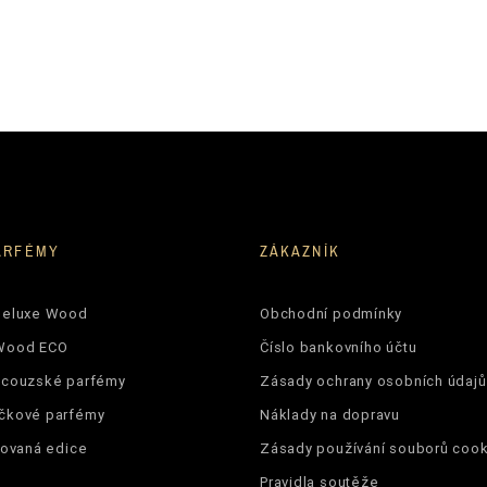
ARFÉMY
ZÁKAZNÍK
Deluxe Wood
Obchodní podmínky
Wood ECO
Číslo bankovního účtu
ncouzské parfémy
Zásady ochrany osobních údajů
čkové parfémy
Náklady na dopravu
tovaná edice
Zásady používání souborů cook
Pravidla soutěže