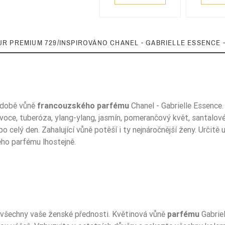
UR PREMIUM 729/INSPIROVÁNO CHANEL - GABRIELLE ESSENCE -
podobě vůně
francouzského parfému
Chanel - Gabrielle Essence
22%
é ovoce, tuberóza, ylang-ylang, jasmín, pomerančový květ, santalo
 po celý den. Zahalující vůně potěší i ty nejnáročnější ženy. Urč
ho parfému lhostejně.
5906826254885
í všechny vaše ženské přednosti. Květinová vůně
parfému
Gabriel