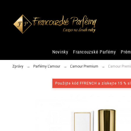
Novinky
Francouzské Parfémy
Prém
Zprávy
Parfémy L'amour
L'amour Premium
L'amour Premi
Použijte kód FFRENCH a získejte 15 % s