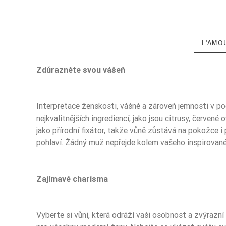
L'AMO
Zdůrazněte svou vášeň
Interpretace ženskosti, vášně a zároveň jemnosti v 
Zaperfumowanie
nejkvalitnějších ingrediencí, jako jsou citrusy, červen
jako přírodní fixátor, takže vůně zůstává na pokožce i
pohlaví. Žádný muž nepřejde kolem vašeho inspirované
Ean13
Zajímavé charisma
Vyberte si vůni, která odráží vaši osobnost a zvýrazn