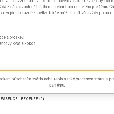
ou vášeň. Vzbuzujte v ostatních důvěru a nakazte všechny kolem 
Každá z nás si zaslouží nádhernou vůni francouzského
parfému
Cha
n se vejde do každé kabelky, takže můžete mít vůni vždy po ruce.
voce a broskev.
rančový květ a kokos.
ledkem působením světla nebo tepla a také procesem stárnutí pa
parfému.
 ESSENCE - RECENZE (0)