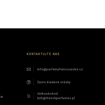
KONTAKTUJTE NÁS
info@parfemyfrancouzske.cz
Často kladené otázky
Velkoobchod
ie
b2b@frenchperfumes.pl