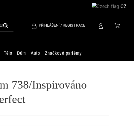
CZ
PŘIHLÁŠENÍ / REGISTRACE
Tělo
Dům
Auto
Značkové parfémy
m 738/Inspirováno
erfect
YS