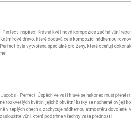
Perfect inspired. Krásná květinová kompozice začíná vůní rebarb
5906826254977
ašmírové dřevo, které dodává celé kompozici nádhernou rovnováhu
Perfect byla vytvořena speciálně pro ženy, které oceňují dokonal
íme!
Jacobs - Perfect. Úspěch ve vaší hlavě se nakonec musí přenést d
 rozkvetlých květin, jejichž okvětní lístky se nádherně ovíjejí 
 v teplých dnech a zachycuje nádhernou atmosféru dovolené. Vyd
zasloužíte vůni, která podtrhne všechny vaše přednosti.