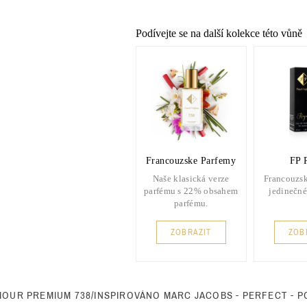
Podívejte se na další kolekce této vůně
Francouzske Parfemy
FP 
Naše klasická verze
Francouzsk
parfému s 22% obsahem
jedinečné
parfému.
ZOBRAZIT
ZOB
MOUR PREMIUM 738/INSPIROVÁNO MARC JACOBS - PERFECT - P