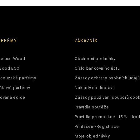
ARFÉMY
ZÁKAZNÍK
Deluxe Wood
Obchodní podmínky
Wood ECO
Číslo bankovního účtu
ncouzské parfémy
Zásady ochrany osobních údajů
čkové parfémy
Náklady na dopravu
tovaná edice
Zásady používání souborů cook
Pravidla soutěže
Pravidla promoakce -15 % s k
Přihlášení/Registrace
Moje objednávky