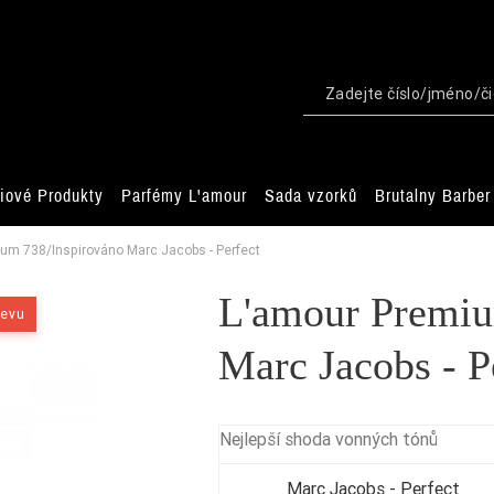
iové Produkty
Parfémy L'amour
Sada vzorků
Brutalny Barber
um 738/Inspirováno Marc Jacobs - Perfect
L'amour Premiu
levu
Marc Jacobs - P
Nejlepší shoda vonných tónů
Marc Jacobs - Perfect