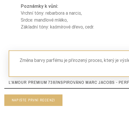
Poznámky k vůni:
Vrchní tóny: rebarbora a narcis,
Srdce: mandlové mléko,
Základní tóny: kašmírové dřevo, cedr.
Změna barvy parfému je přirozený proces, který je výs
L'AMOUR PREMIUM 738/INSPIROVÁNO MARC JACOBS - PERF
NAPIŠTE PRVNÍ RECENZI