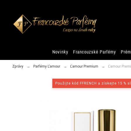
Novinky
Francouzské Parfémy
Prém
Zprávy
Parfémy L'amour
L'amour Premium
L'amour Premi
Použijte kód FFRENCH a získejte 15 % s