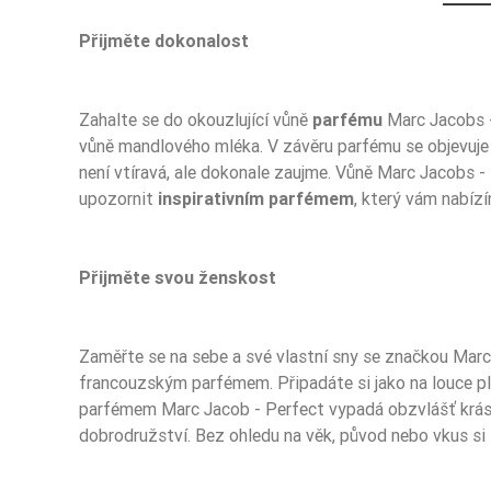
Přijměte dokonalost
Zahalte se do okouzlující vůně
parfému
Marc Jacobs - 
Ean13
vůně mandlového mléka. V závěru parfému se objevuje k
není vtíravá, ale dokonale zaujme. Vůně Marc Jacobs - 
upozornit
inspirativním parfémem
, který vám nabíz
Přijměte svou ženskost
Zaměřte se na sebe a své vlastní sny se značkou Marc 
francouzským parfémem. Připadáte si jako na louce plné
parfémem Marc Jacob - Perfect vypadá obzvlášť krásně
dobrodružství. Bez ohledu na věk, původ nebo vkus si 