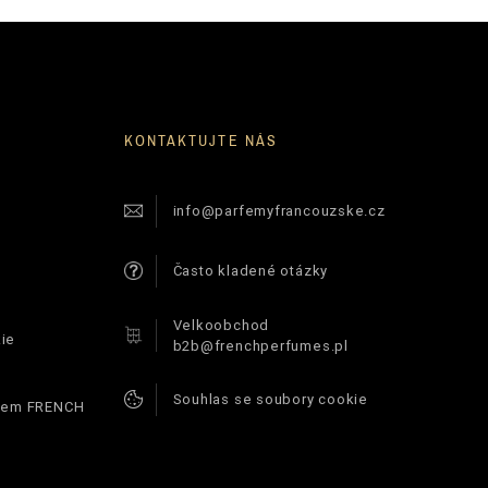
KONTAKTUJTE NÁS
info@parfemyfrancouzske.cz
Často kladené otázky
Velkoobchod
ie
b2b@frenchperfumes.pl
Souhlas se soubory cookie
ódem FRENCH