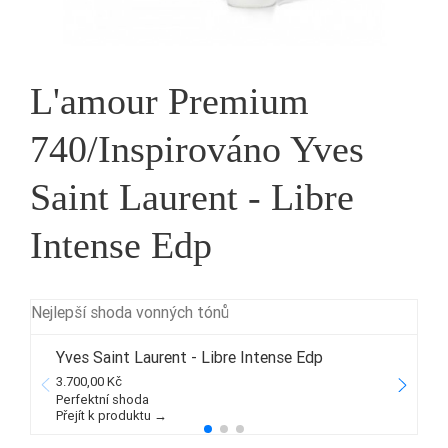
L'amour Premium
740/Inspirováno Yves
Saint Laurent - Libre
Intense Edp
Nejlepší shoda vonných tónů
Yves Saint Laurent - Libre Intense Edp
3.700,00 Kč
4
Perfektní shoda
Přejít k produktu →
P