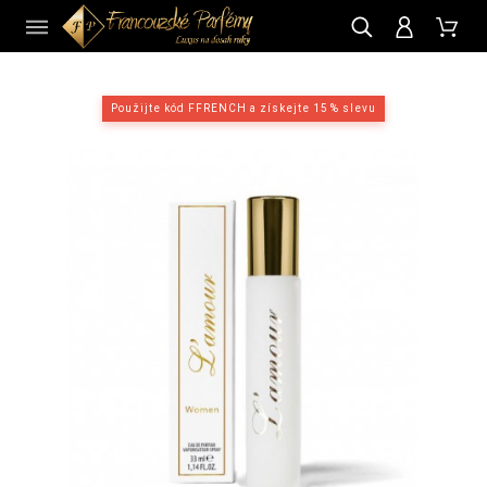
CZ
Použijte kód FFRENCH a získejte 15 % slevu