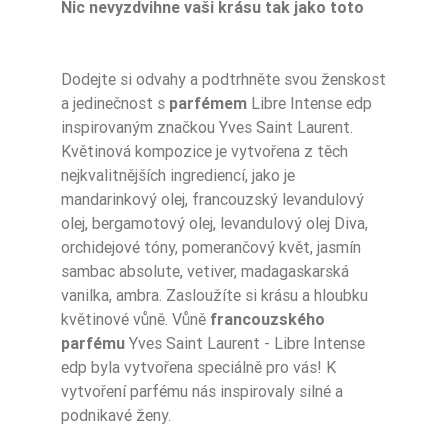
Nic nevyzdvihne vaši krásu tak jako toto
Dodejte si odvahy a podtrhněte svou ženskost
Ean13
5906826254991
a jedinečnost s
parfémem
Libre Intense edp
inspirovaným značkou Yves Saint Laurent.
Květinová kompozice je vytvořena z těch
nejkvalitnějších ingrediencí, jako je
mandarinkový olej, francouzský levandulový
olej, bergamotový olej, levandulový olej Diva,
orchidejové tóny, pomerančový květ, jasmín
sambac absolute, vetiver, madagaskarská
vanilka, ambra. Zasloužíte si krásu a hloubku
květinové vůně. Vůně
francouzského
parfému
Yves Saint Laurent - Libre Intense
edp byla vytvořena speciálně pro vás! K
vytvoření parfému nás inspirovaly silné a
podnikavé ženy.