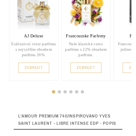
AJ Deluxe
Francouzske Parfemy
FP 
Exkluzivní verze parfému
Naše klasická verze
Francouzs
s nejvyšším obsahem
parfému s 22% obsahem
jedinečn
parfému 26%.
parfému.
ZOBRAZIT
ZOBRAZIT
ZOB
L'AMOUR PREMIUM 740/INSPIROVÁNO YVES
SAINT LAURENT - LIBRE INTENSE EDP - POPIS