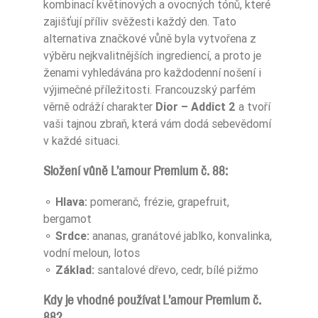
kombinací květinových a ovocných tónů, které
zajišťují příliv svěžesti každý den. Tato
alternativa značkové vůně byla vytvořena z
výběru nejkvalitnějších ingrediencí, a proto je
ženami vyhledávána pro každodenní nošení i
výjimečné příležitosti. Francouzský parfém
věrně odráží charakter
Dior – Addict 2
a tvoří
vaši tajnou zbraň, která vám dodá sebevědomí
v každé situaci.
Složení vůně L’amour Premium č. 88:
⚬
Hlava:
pomeranč, frézie, grapefruit,
bergamot
⚬
Srdce:
ananas, granátové jablko, konvalinka,
vodní meloun, lotos
⚬
Základ:
santalové dřevo, cedr, bílé pižmo
Kdy je vhodné používat L’amour Premium č.
88?