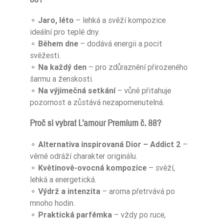
⚬
Jaro, léto
– lehká a svěží kompozice
ideální pro teplé dny.
⚬
Během dne
– dodává energii a pocit
svěžesti.
⚬
Na každý den
– pro zdůraznění přirozeného
šarmu a ženskosti.
⚬
Na výjimečná setkání
– vůně přitahuje
pozornost a zůstává nezapomenutelná.
Proč si vybrat L’amour Premium č. 88?
⚬
Alternativa inspirovaná
Dior – Addict 2
–
věrně odráží charakter originálu.
⚬
Květinově-ovocná kompozice
– svěží,
lehká a energetická.
⚬
Výdrž a intenzita
– aroma přetrvává po
mnoho hodin.
⚬
Praktická parfémka
– vždy po ruce,