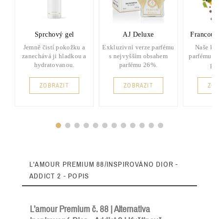
Sprchový gel
AJ Deluxe
Francouz
Jemně čistí pokožku a
Exkluzivní verze parfému
Naše kla
zanechává ji hladkou a
s nejvyšším obsahem
parfému s
hydratovanou.
parfému 26%.
pa
ZOBRAZIT
ZOBRAZIT
ZOB
L'AMOUR PREMIUM 88/INSPIROVÁNO DIOR -
ADDICT 2 - POPIS
L’amour Premium č. 88 | Alternativa