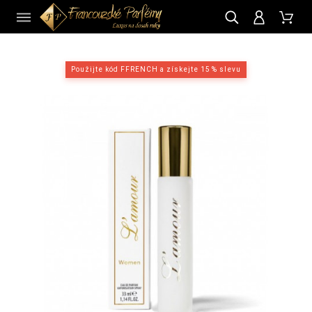
CZ
Použijte kód FFRENCH a získejte 15 % slevu