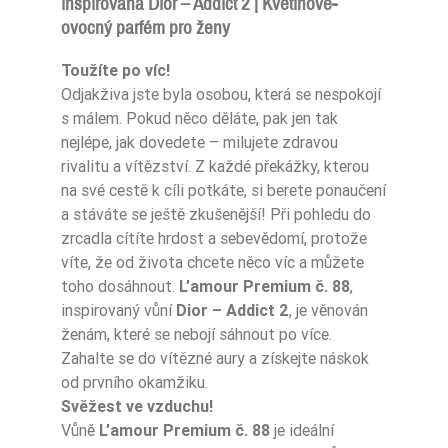
inspirovaná Dior – Addict 2 | Květinově-
ovocný parfém pro ženy
Ean13
5906826252171
Toužíte po víc!
Odjakživa jste byla osobou, která se nespokojí
s málem. Pokud něco děláte, pak jen tak
nejlépe, jak dovedete – milujete zdravou
rivalitu a vítězství. Z každé překážky, kterou
na své cestě k cíli potkáte, si berete ponaučení
a stáváte se ještě zkušenější! Při pohledu do
zrcadla cítíte hrdost a sebevědomí, protože
víte, že od života chcete něco víc a můžete
toho dosáhnout.
L’amour Premium č. 88
,
inspirovaný vůní
Dior – Addict 2
, je věnován
ženám, které se nebojí sáhnout po více.
Zahalte se do vítězné aury a získejte náskok
od prvního okamžiku.
Svěžest ve vzduchu!
Vůně
L’amour Premium č. 88
je ideální