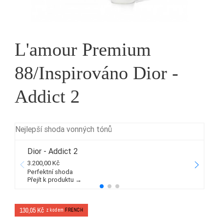
L'amour Premium
88/Inspirováno Dior -
Addict 2
Nejlepší shoda vonných tónů
Dior - Addict 2
3.200,00 Kč
3
Perfektní shoda
Přejít k produktu →
P
130,05 Kč
z kodem
FRENCH