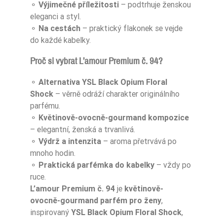
⚬
Výjimečné příležitosti
– podtrhuje ženskou
eleganci a styl.
⚬
Na cestách
– praktický flakonek se vejde
do každé kabelky.
Proč si vybrat L’amour Premium č. 94?
⚬
Alternativa YSL Black Opium Floral
Shock
– věrně odráží charakter originálního
parfému.
⚬
Květinově-ovocně-gourmand kompozice
– elegantní, ženská a trvanlivá.
⚬
Výdrž a intenzita
– aroma přetrvává po
mnoho hodin.
⚬
Praktická parfémka do kabelky
– vždy po
ruce.
L’amour Premium č. 94
je
květinově-
ovocně-gourmand parfém pro ženy
,
inspirovaný
YSL Black Opium Floral Shock
,