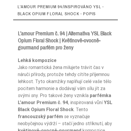
L'AMOUR PREMIUM 94/INSPIROVÁNO YSL -
BLACK OPIUM FLORAL SHOCK - POPIS
L’amour Premium č. 94 | Alternativa YSL Black
Opium Floral Shock | Květinově-ovocně-
gourmand parfém pro ženy
Zaperfumowanie
22%
Lehká kompozice
Jako romantická žena milujete trávit čas v
náruči přírody, protože tehdy cítíte příjemnou
Ean13
5906826252225
lehkost. Tyto okamžiky naplňují celé vaše tělo
pocitem harmonie a dodávají vám sílu jít za
svými sny. Pro takové ženy vznikla
parfémka
L’amour Premium č. 94
, inspirovaná vůní
YSL
Black Opium Floral Shock
. Tento
francouzský parfém
se vyznačuje
neobyčejnou výdrží – stačí jedno stříknutí, aby
květinově-ovocně-gourmand
kompozice