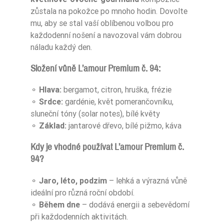
zůstala na pokožce po mnoho hodin. Dovolte
mu, aby se stal vaší oblíbenou volbou pro
každodenní nošení a navozoval vám dobrou
náladu každý den.
Složení vůně L’amour Premium č. 94:
⚬
Hlava:
bergamot, citron, hruška, frézie
⚬
Srdce:
gardénie, květ pomerančovníku,
sluneční tóny (solar notes), bílé květy
⚬
Základ:
jantarové dřevo, bílé pižmo, káva
Kdy je vhodné používat L’amour Premium č.
94?
⚬
Jaro, léto, podzim
– lehká a výrazná vůně
ideální pro různá roční období.
⚬
Během dne
– dodává energii a sebevědomí
při každodenních aktivitách.