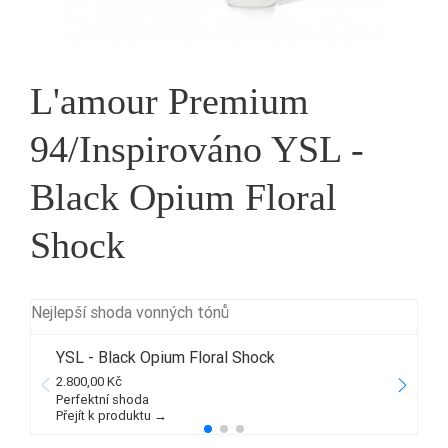
L'amour Premium
94/Inspirováno YSL -
Black Opium Floral
Shock
Nejlepší shoda vonných tónů
YSL - Black Opium Floral Shock
2.800,00 Kč
1
Perfektní shoda
Přejít k produktu →
P