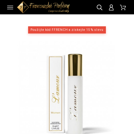
CZ
Použijte kód FFRENCH a získejte 15 % slevu