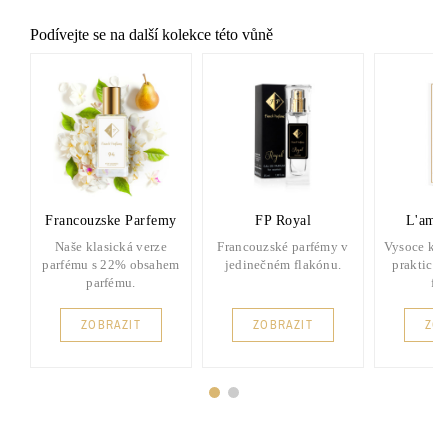
Podívejte se na další kolekce této vůně
Francouzske Parfemy
FP Royal
L'amou
Naše klasická verze
Francouzské parfémy v
Vysoce kva
parfému s 22% obsahem
jedinečném flakónu.
praktick
parfému.
fl
ZOBRAZIT
ZOBRAZIT
ZOB