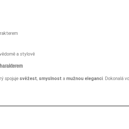
arakterem
evědomě a stylově
harakterem
rý spojuje
svěžest
,
smyslnost
a
mužnou eleganci
. Dokonalá vo