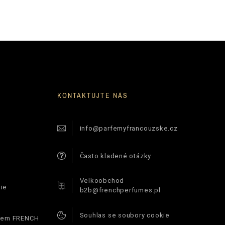
KONTAKTUJTE NÁS
info@parfemyfrancouzske.cz
Často kladené otázky
Velkoobchod
ie
b2b@frenchperfumes.pl
Souhlas se soubory cookie
ódem FRENCH