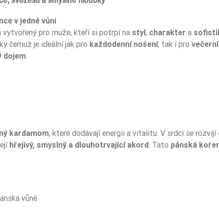
ce v jedné vůni
m
vytvořený pro muže, kteří si potrpí na
styl
,
charakter
a
sofist
íky čemuž je ideální jak pro
každodenní nošení
, tak i pro
večerní
ý dojem
.
ný kardamom
, které dodávají energii a vitalitu. V srdci se rozvíjí
ejí
hřejivý, smyslný a dlouhotrvající akord
. Tato
pánská kořen
pánská vůně