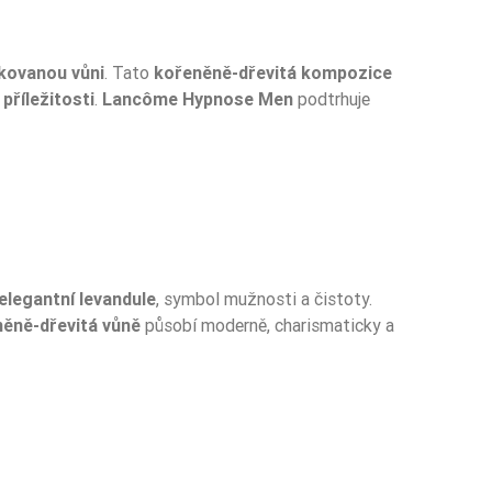
ikovanou vůni
. Tato
kořeněně-dřevitá kompozice
 příležitosti
.
Lancôme Hypnose Men
podtrhuje
elegantní levandule
, symbol mužnosti a čistoty.
ěně-dřevitá vůně
působí moderně, charismaticky a