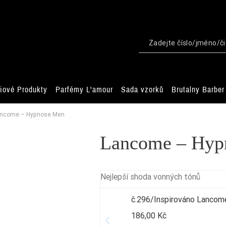
iové Produkty
Parfémy L'amour
Sada vzorků
Brutalny Barber
ncome – Hypnose Men
Lancome – Hyp
Nejlepší shoda vonných tónů
č.296/Inspirováno Lanco
186,00 Kč