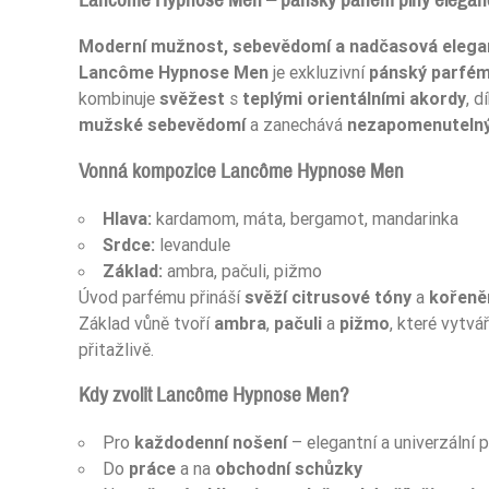
Moderní mužnost, sebevědomí a nadčasová elegan
Lancôme Hypnose Men
je exkluzivní
pánský parfé
kombinuje
svěžest
s
teplými orientálními akordy
, d
mužské sebevědomí
a zanechává
nezapomenuteln
Vonná kompozice Lancôme Hypnose Men
Hlava:
kardamom, máta, bergamot, mandarinka
Srdce:
levandule
Základ:
ambra, pačuli, pižmo
Úvod parfému přináší
svěží citrusové tóny
a
kořeně
Základ vůně tvoří
ambra
,
pačuli
a
pižmo
, které vytvář
přitažlivě.
Kdy zvolit Lancôme Hypnose Men?
Pro
každodenní nošení
– elegantní a univerzální 
Do
práce
a na
obchodní schůzky