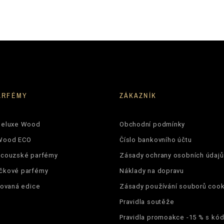
ARFÉMY
ZÁKAZNÍK
Deluxe Wood
Obchodní podmínky
Wood ECO
Číslo bankovního účtu
ncouzské parfémy
Zásady ochrany osobních údajů
čkové parfémy
Náklady na dopravu
tovaná edice
Zásady používání souborů cook
Pravidla soutěže
Pravidla promoakce -15 % s k