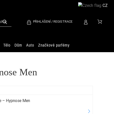
CZ
PŘIHLÁŠENÍ / REGISTRACE
Tělo
Dům
Auto
Značkové parfémy
nose Men
me – Hypnose Men
Do
4.