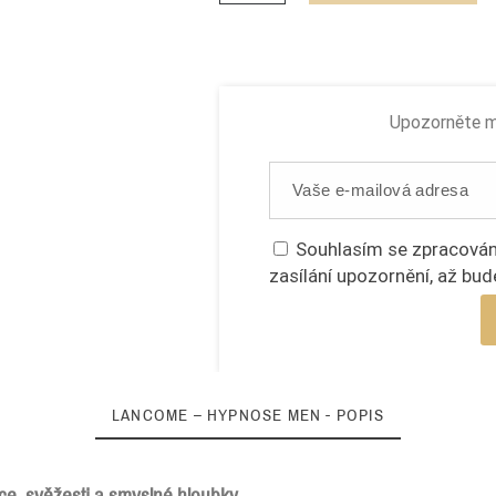
Upozorněte mě
Souhlasím se zpracován
zasílání upozornění, až bud
LANCOME – HYPNOSE MEN - POPIS
e, svěžesti a smyslné hloubky