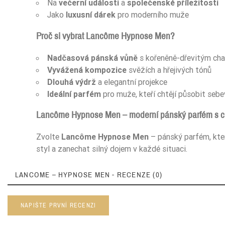
Na
večerní události
a
společenské příležitosti
Jako
luxusní dárek
pro moderního muže
Proč si vybrat Lancôme Hypnose Men?
Nadčasová pánská vůně
s kořeněně-dřevitým ch
Vyvážená kompozice
svěžích a hřejivých tónů
Dlouhá výdrž
a elegantní projekce
Ideální parfém
pro muže, kteří chtějí působit seb
Lancôme Hypnose Men – moderní pánský parfém s c
Zvolte
Lancôme Hypnose Men
– pánský parfém, kte
styl a zanechat silný dojem v každé situaci.
LANCOME – HYPNOSE MEN - RECENZE (0)
NAPIŠTE PRVNÍ RECENZI