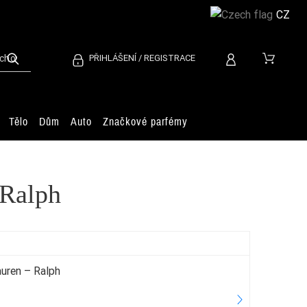
CZ
PŘIHLÁŠENÍ / REGISTRACE
Tělo
Dům
Auto
Značkové parfémy
 Ralph
auren – Ralph
Es
2.