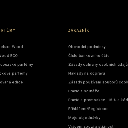
ARFÉMY
ZÁKAZNÍK
Deluxe Wood
Obchodní podmínky
Wood ECO
Číslo bankovního účtu
ncouzské parfémy
Zásady ochrany osobních údajů
čkové parfémy
Náklady na dopravu
tovaná edice
Zásady používání souborů cook
Pravidla soutěže
Pravidla promoakce -15 % s k
Přihlášení/Registrace
Moje objednávky
Vrácení zboží a stížnosti