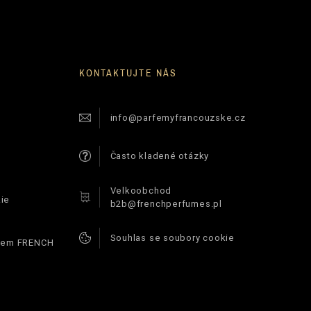
KONTAKTUJTE NÁS
info@parfemyfrancouzske.cz
Často kladené otázky
Velkoobchod
ie
b2b@frenchperfumes.pl
Souhlas se soubory cookie
ódem FRENCH