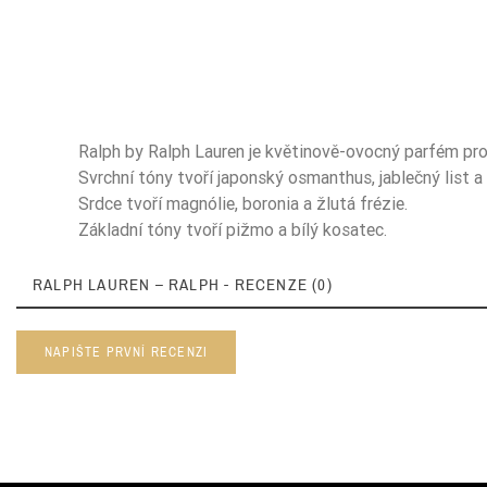
Ralph by Ralph Lauren je květinově-ovocný parfém pro
Svrchní tóny tvoří japonský osmanthus, jablečný list a
Srdce tvoří magnólie, boronia a žlutá frézie.
Základní tóny tvoří pižmo a bílý kosatec.
RALPH LAUREN – RALPH - RECENZE (0)
NAPIŠTE PRVNÍ RECENZI