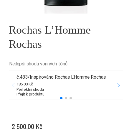
Rochas L’Homme
Rochas
Nejlepší shoda vonných tónů
č.483/Inspirováno Rochas L’Homme Rochas
186,00 Kč
3
Perfektní shoda
Přejít k produktu →
P
2 500,00 Kč