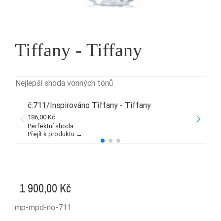
Tiffany - Tiffany
Nejlepší shoda vonných tónů
č.711/Inspirováno Tiffany - Tiffany
186,00 Kč
1
Perfektní shoda
Přejít k produktu →
P
1 900,00 Kč
mp-mpd-no-711