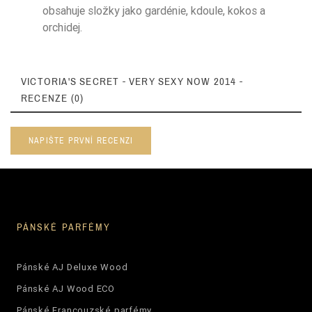
obsahuje složky jako gardénie, kdoule, kokos a
orchidej.
VICTORIA'S SECRET - VERY SEXY NOW 2014 -
RECENZE (0)
NAPIŠTE PRVNÍ RECENZI
PÁNSKÉ PARFÉMY
Pánské AJ Deluxe Wood
Pánské AJ Wood ECO
Pánské Francouzské parfémy