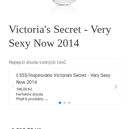
Victoria's Secret - Very
Sexy Now 2014
Nejlepší shoda vonných tónů
č.555/Inspirováno Victoria's Secret - Very Sexy
Now 2014
3
186,00 Kč
P
Perfektní shoda
Přejít k produktu →