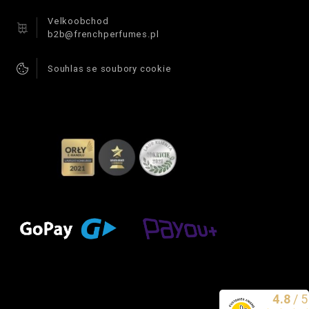
Velkoobchod
b2b@frenchperfumes.pl
Souhlas se soubory cookie
4.8
/
5
Vynikající