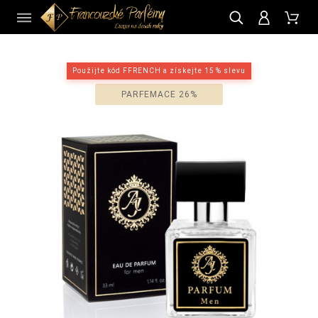
CZ
Použijte kód FFRENCH a získejte 15 % slevu
PARFEMACE 26%