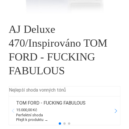
AJ Deluxe
470/Inspirováno TOM
FORD - FUCKING
FABULOUS
Nejlepší shoda vonných tónů
TOM FORD - FUCKING FABULOUS
15.000,00 Kč
3
Perfektní shoda
Přejít k produktu →
P