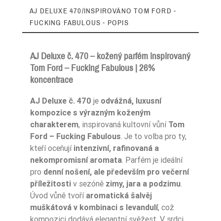
AJ DELUXE 470/INSPIROVÁNO TOM FORD -
FUCKING FABULOUS - POPIS
AJ Deluxe č. 470 – kožený parfém inspirovaný
Tom Ford – Fucking Fabulous | 26%
koncentrace
Ean13
5906826242417
AJ Deluxe č. 470
je
odvážná, luxusní
kompozice s výrazným koženým
charakterem
, inspirovaná kultovní vůní
Tom
Ford – Fucking Fabulous
. Je to volba pro ty,
kteří oceňují
intenzivní, rafinovaná a
nekompromisní aromata
. Parfém je ideální
pro
denní nošení, ale především pro večerní
příležitosti
v sezóně
zimy, jara a podzimu
.
Úvod vůně tvoří
aromatická šalvěj
muškátová v kombinaci s levandulí
, což
kompozici dodává elegantní svěžest. V srdci