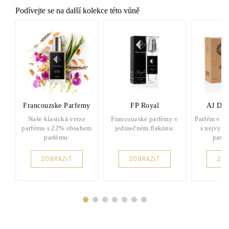
Podívejte se na další kolekce této vůně
Francouzske Parfemy
FP Royal
AJ Del
Naše klasická verze
Francouzské parfémy v
Parfém v d
parfému s 22% obsahem
jedinečném flakónu.
s nejvyšš
parfému.
parf
ZOBRAZIT
ZOBRAZIT
ZOB