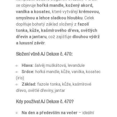
se objevuje
hořká mandle, kožený akord,
vanilka a kosatec
, které vytvářejí
krémovou,
smyslnou a lehce sladkou hloubku
. Celek
doplňuje bohatý základ složený z
fazolí
tonka, kůže, kašmírového dřeva, světlých
dřevin a jantaru
, což zajišťuje
dlouhou výdrž
a luxusní závěr
.
Složení vůně AJ Deluxe č. 470:
Hlava:
šalvěj muškátová, levandule
Srdce:
hořká mandle, kůže, vanilka, kosatec
(iris)
Základ:
fazole tonka, kůže, kašmírové
dřevo, světlé dřeviny, jantar
Kdy používat AJ Deluxe č. 470?
Na den a především na večer
– ideální