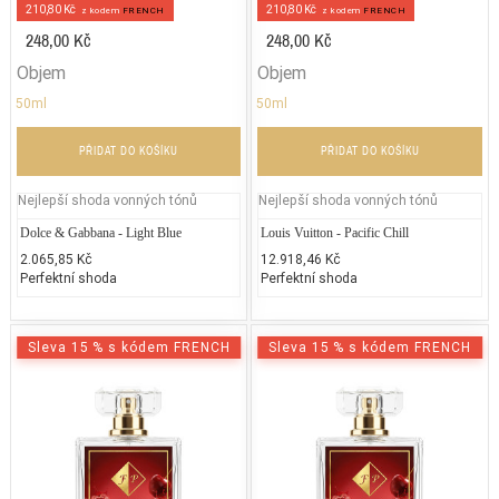
210,80 Kč
210,80 Kč
z kodem
FRENCH
z kodem
FRENCH
248,00 Kč
248,00 Kč
Objem
Objem
50ml
50ml
PŘIDAT DO KOŠÍKU
PŘIDAT DO KOŠÍKU
Nejlepší shoda vonných tónů
Nejlepší shoda vonných tónů
Dolce & Gabbana - Light Blue
Louis Vuitton - Pacific Chill
2.065,85 Kč
12.918,46 Kč
Perfektní shoda
Perfektní shoda
Sleva 15 % s kódem FRENCH
Sleva 15 % s kódem FRENCH