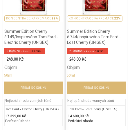
KONCENTRACE PARFEMACE
22%
KONCENTRACE PARFEMACE
22%
Summer Edition Cherry
Summer Edition Cherry
č.149/Inspirováno Tom Ford -
č.744/Inspirováno Tom Ford -
Electric Cherry (UNISEX)
Lost Cherry (UNISEX)
210,80 Kč
210,80 Kč
z kodem
FRENCH
z kodem
FRENCH
248,00 Kč
248,00 Kč
Objem
Objem
50ml
50ml
PŘIDAT DO KOŠÍKU
PŘIDAT DO KOŠÍKU
Nejlepší shoda vonných tónů
Nejlepší shoda vonných tónů
Tom Ford - Electric Cherry (UNISEX)
Tom Ford - Lost Cherry (UNISEX)
17.399,00 Kč
14.600,00 Kč
Perfektní shoda
Perfektní shoda