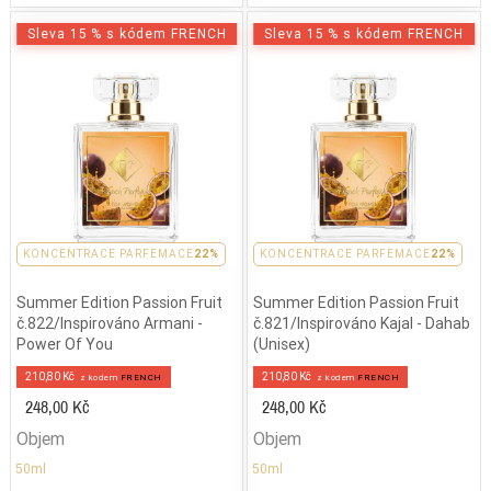
Sleva 15 % s kódem FRENCH
Sleva 15 % s kódem FRENCH
KONCENTRACE PARFEMACE
22%
KONCENTRACE PARFEMACE
22%
Summer Edition Passion Fruit
Summer Edition Passion Fruit
č.822/Inspirováno Armani -
č.821/Inspirováno Kajal - Dahab
Power Of You
(Unisex)
210,80 Kč
210,80 Kč
z kodem
FRENCH
z kodem
FRENCH
248,00 Kč
248,00 Kč
Objem
Objem
50ml
50ml