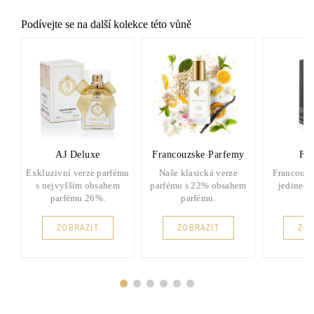
Podívejte se na další kolekce této vůně
AJ Deluxe
Francouzske Parfemy
FP 
Exkluzivní verze parfému
Naše klasická verze
Francouzs
s nejvyšším obsahem
parfému s 22% obsahem
jedinečn
parfému 26%.
parfému.
ZOBRAZIT
ZOBRAZIT
ZOB