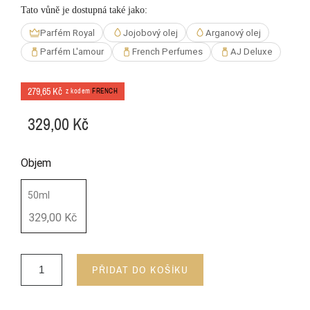
Tato vůně je dostupná také jako:
Parfém Royal
Jojobový olej
Arganový olej
Parfém L'amour
French Perfumes
AJ Deluxe
279,65 Kč
z kodem
FRENCH
329,00 Kč
Objem
50ml
329,00 Kč
PŘIDAT DO KOŠÍKU