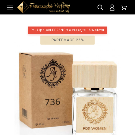
CZ
Použijte kód FFRENCH a získejte 15 % slevu
PARFEMACE 26%