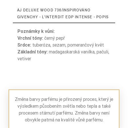
AJ DELUXE WOOD 736/INSPIROVÁNO
GIVENCHY - L'INTERDIT EDP INTENSE - POPIS
Poznámky k vůni:
Vrchní tóny:
černý pepř
Srdce:
tuberóza, sezam, pomerančový květ
Základní tóny:
madagaskarská vanilka, pačuli,
Ean13
5906826265812
vetiver
Změna barvy parfému je přirozený proces, který je
výsledkem působením světla nebo tepla a také
procesem stárnutí parfému. Změna barvy není
obvykle patrná na kvalitě vůně parfému.