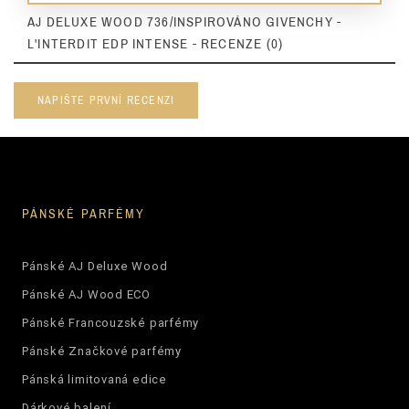
AJ DELUXE WOOD 736/INSPIROVÁNO GIVENCHY -
L'INTERDIT EDP INTENSE - RECENZE (0)
NAPIŠTE PRVNÍ RECENZI
PÁNSKÉ PARFÉMY
Pánské AJ Deluxe Wood
Pánské AJ Wood ECO
Pánské Francouzské parfémy
Pánské Značkové parfémy
Pánská limitovaná edice
Dárkové balení