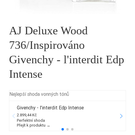
AJ Deluxe Wood
736/Inspirováno
Givenchy - l'interdit Edp
Intense
Nejlepší shoda vonných tónů
Givenchy - l'interdit Edp Intense
2.899,44 Kč
1
Perfektní shoda
Přejít k produktu →
P