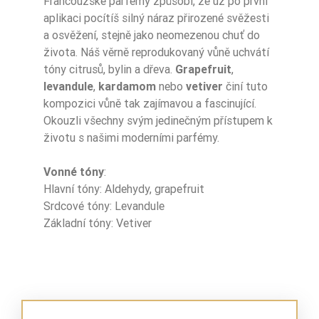
Francouzské parfémy způsobí, že už po první
Zaperfumowanie
22%
aplikaci pocítíš silný náraz přirozené svěžesti
a osvěžení, stejně jako neomezenou chuť do
života. Náš věrně reprodukovaný vůně uchvátí
tóny citrusů, bylin a dřeva.
Grapefruit
,
Ean13
5906826215091
levandule
,
kardamom
nebo
vetiver
činí tuto
kompozici vůně tak zajímavou a fascinující.
Okouzli všechny svým jedinečným přístupem k
životu s našimi moderními parfémy.
Vonné tóny
:
Hlavní tóny: Aldehydy, grapefruit
Srdcové tóny: Levandule
Základní tóny: Vetiver