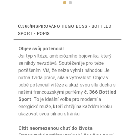
Č.366/INSPIROVÁNO HUGO BOSS - BOTTLED
SPORT - POPIS
Objev svůj potenciál
Jsi typ vítěze, ambiciózního bojovníka, který
se nikdy nevzdává. Soutěžení je pro tebe
potěšením. Víš, že nelze vyhrát náhodou. Je
Typ Zapachu
Aromatyczny
nutná tvrdá práce, síla a vytrvalost. Objev v
sobě potenciál vítěze a ukaž svou sílu ducha s
Nuty Głowy
aldehydy
našimi francouzskými parfémy
č. 366 Bottled
Nuty Głowy
grejpfrut
Sport
. To je ideální volba pro moderní a
energické muže, kteří chtějí na každém kroku
Nuty Serca
lawenda
ukazovat svou silnou stránku.
Nuty Bazy
wetyweria
Cítit neomezenou chuť do života