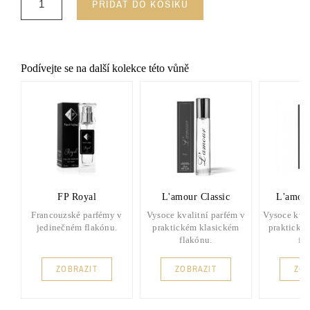
PŘIDAT DO KOŠÍKU
Podívejte se na další kolekce této vůně
FP Royal
L'amour Classic
L'amou
Francouzské parfémy v
Vysoce kvalitní parfém v
Vysoce kval
jedinečném flakónu.
praktickém klasickém
praktické
flakónu.
fl
ZOBRAZIT
ZOBRAZIT
ZOB