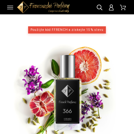
CZ
Použijte kód FFRENCH a získejte 15 % slevu