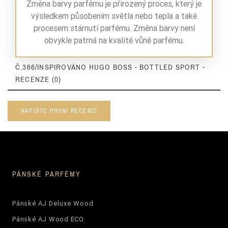
Změna barvy parfému je přirozený proces, který je
výsledkem působením světla nebo tepla a také
procesem stárnutí parfému. Změna barvy není
obvykle patrná na kvalitě vůně parfému.
Č.366/INSPIROVÁNO HUGO BOSS - BOTTLED SPORT -
RECENZE (0)
NAPIŠTE PRVNÍ RECENZI
PÁNSKÉ PARFÉMY
Pánské AJ Deluxe Wood
Pánské AJ Wood ECO