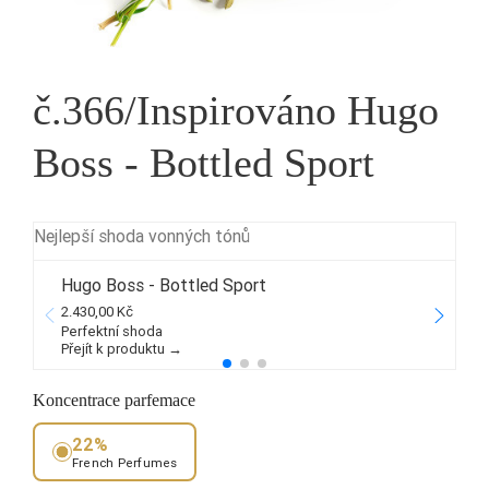
č.366/Inspirováno Hugo
Boss - Bottled Sport
Nejlepší shoda vonných tónů
Hugo Boss - Bottled Sport
2.430,00 Kč
4
Perfektní shoda
Přejít k produktu →
P
Koncentrace parfemace
22%
French Perfumes