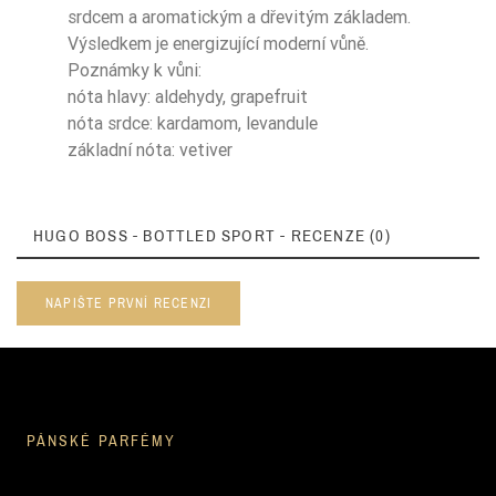
srdcem a aromatickým a dřevitým základem.
Výsledkem je energizující moderní vůně.
Poznámky k vůni:
nóta hlavy: aldehydy, grapefruit
nóta srdce: kardamom, levandule
základní nóta: vetiver
HUGO BOSS - BOTTLED SPORT - RECENZE (0)
NAPIŠTE PRVNÍ RECENZI
PÁNSKÉ PARFÉMY