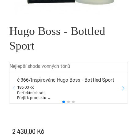
Hugo Boss - Bottled
Sport
Nejlepší shoda vonných tónů
č.366/Inspirováno Hugo Boss - Bottled Sport
186,00 Kč
4
Perfektní shoda
Přejít k produktu →
P
2 430,00 Kč