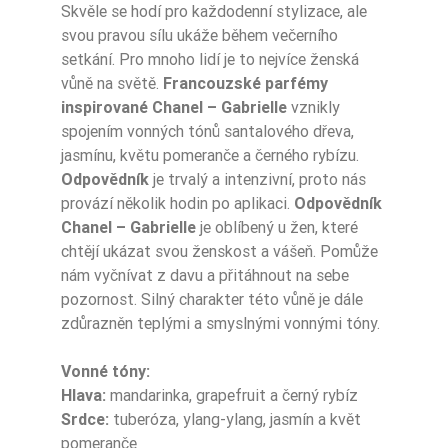
Skvěle se hodí pro každodenní stylizace, ale
svou pravou sílu ukáže během večerního
setkání. Pro mnoho lidí je to nejvíce ženská
Typ Zapachu
Kwiatowe
vůně na světě.
Francouzské parfémy
inspirované Chanel – Gabrielle
vznikly
czarna porzeczk
spojením vonných tónů santalového dřeva,
Nuty Głowy
a
jasmínu, květu pomeranče a černého rybízu.
Nuty Głowy
mandarynka
Odpovědník
je trvalý a intenzivní, proto nás
provází několik hodin po aplikaci.
Odpovědník
Nuty Głowy
grejpfrut
Chanel – Gabrielle
je oblíbený u žen, které
chtějí ukázat svou ženskost a vášeň. Pomůže
Nuty Serca
tuberoza
nám vyčnívat z davu a přitáhnout na sebe
pozornost. Silný charakter této vůně je dále
Nuty Serca
ylang ylang
zdůrazněn teplými a smyslnými vonnými tóny.
kwiat pomarańcz
Vonné tóny:
Nuty Serca
y
Hlava:
mandarinka, grapefruit a černý rybíz
Srdce:
tuberóza, ylang-ylang, jasmín a květ
Nuty Serca
jaśmin
pomeranče