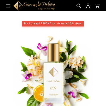
CZ
Použijte kód FFRENCH a získejte 15 % slevu