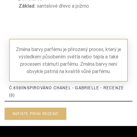
Základ:
santalové dřevo a pižmo
Nuty Bazy
piżmo
drzewo sandało
Nuty Bazy
we
Dla Kogo
damskie
Změna barvy parfému je přirozený proces, který je
výsledkem působením světla nebo tepla a také
procesem stárnutí parfému. Změna barvy není
obvykle patrná na kvalitě vůně parfému.
Ean13
5906826208468
Č.659/INSPIROVÁNO CHANEL - GABRIELLE - RECENZE
(0)
NAPIŠTE PRVNÍ RECENZI