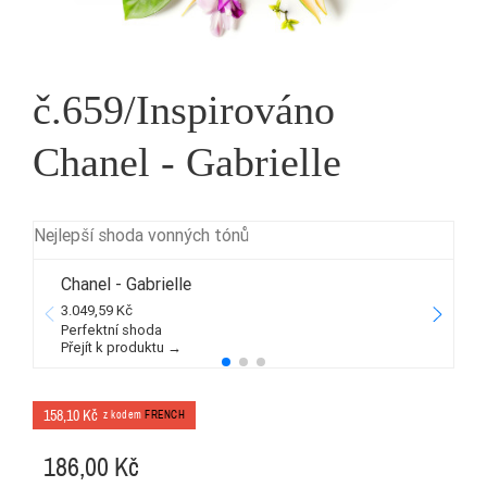
č.659/Inspirováno
Chanel - Gabrielle
Nejlepší shoda vonných tónů
Chanel - Gabrielle
3.049,59 Kč
2
Perfektní shoda
Přejít k produktu →
P
158,10 Kč
z kodem
FRENCH
186,00 Kč