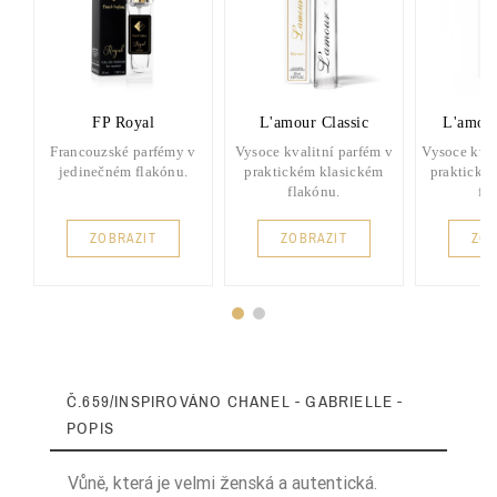
FP Royal
L'amour Classic
L'amou
Francouzské parfémy v
Vysoce kvalitní parfém v
Vysoce kval
jedinečném flakónu.
praktickém klasickém
praktické
flakónu.
fl
ZOBRAZIT
ZOBRAZIT
ZOB
Č.659/INSPIROVÁNO CHANEL - GABRIELLE -
POPIS
Vůně, která je velmi ženská a autentická.