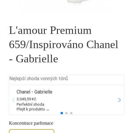
L'amour Premium
659/Inspirováno Chanel
- Gabrielle
Nejlepší shoda vonných tónů
Chanel - Gabrielle
3.049,59 Kč
2
Perfektní shoda
Přejít k produktu →
P
Koncentrace parfemace