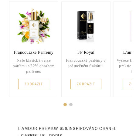
Francouzske Parfemy
FP Royal
L'amou
Naše klasická verze
Francouzské parfémy v
Vysoce kva
parfému s 22% obsahem
jedinečném flakónu.
praktick
parfému.
fl
ZOBRAZIT
ZOBRAZIT
ZOB
L'AMOUR PREMIUM 659/INSPIROVÁNO CHANEL
- GABRIELLE - POPIS