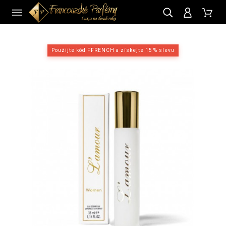
CZ
Použijte kód FFRENCH a získejte 15 % slevu