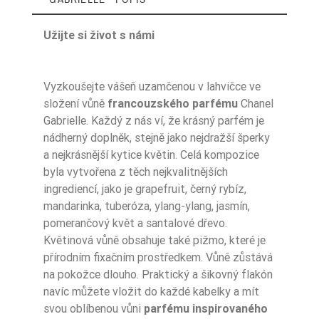
Užijte si život s námi
Vyzkoušejte vášeň uzamčenou v lahvičce ve
Zaperfumowanie
22%
složení vůně
francouzského parfému
Chanel
Gabrielle. Každý z nás ví, že krásný parfém je
nádherný doplněk, stejně jako nejdražší šperky
a nejkrásnější kytice květin. Celá kompozice
Ean13
5906826254298
byla vytvořena z těch nejkvalitnějších
ingrediencí, jako je grapefruit, černý rybíz,
mandarinka, tuberóza, ylang-ylang, jasmín,
pomerančový květ a santalové dřevo.
Květinová vůně obsahuje také pižmo, které je
přírodním fixačním prostředkem. Vůně zůstává
na pokožce dlouho. Praktický a šikovný flakón
navíc můžete vložit do každé kabelky a mít
svou oblíbenou vůni
parfému inspirovaného