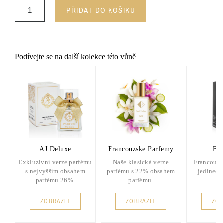
PŘIDAT DO KOŠÍKU
Podívejte se na další kolekce této vůně
AJ Deluxe
Francouzske Parfemy
FP 
Exkluzivní verze parfému
Naše klasická verze
Francouzs
s nejvyšším obsahem
parfému s 22% obsahem
jedinečn
parfému 26%.
parfému.
ZOBRAZIT
ZOBRAZIT
ZOB