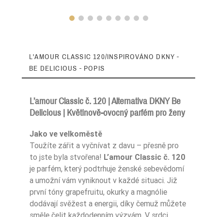
L'AMOUR CLASSIC 120/INSPIROVÁNO DKNY -
BE DELICIOUS - POPIS
L’amour Classic č. 120 | Alternativa DKNY Be
Delicious | Květinově-ovocný parfém pro ženy
Zaperfumowanie
22%
Jako ve velkoměstě
Toužíte zářit a vyčnívat z davu – přesně pro
to jste byla stvořena!
L’amour Classic č. 120
je parfém, který podtrhuje ženské sebevědomí
Ean13
5902186918771
a umožní vám vyniknout v každé situaci. Již
první tóny grapefruitu, okurky a magnólie
dodávají svěžest a energii, díky čemuž můžete
směle čelit každodenním výzvám. V srdci