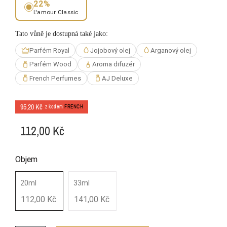
22%
L'amour Classic
Tato vůně je dostupná také jako:
Parfém Royal
Jojobový olej
Arganový olej
Parfém Wood
Aroma difuzér
French Perfumes
AJ Deluxe
95,20 Kč
z kodem
FRENCH
112,00 Kč
Objem
20ml
33ml
112,00 Kč
141,00 Kč