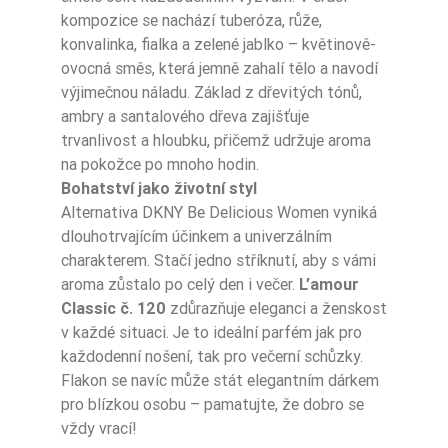
kompozice se nachází tuberóza, růže,
konvalinka, fialka a zelené jablko – květinově-
ovocná směs, která jemně zahalí tělo a navodí
výjimečnou náladu. Základ z dřevitých tónů,
ambry a santalového dřeva zajišťuje
trvanlivost a hloubku, přičemž udržuje aroma
na pokožce po mnoho hodin.
Bohatství jako životní styl
Alternativa DKNY Be Delicious Women vyniká
dlouhotrvajícím účinkem a univerzálním
charakterem. Stačí jedno stříknutí, aby s vámi
aroma zůstalo po celý den i večer.
L’amour
Classic č. 120
zdůrazňuje eleganci a ženskost
v každé situaci. Je to ideální parfém jak pro
každodenní nošení, tak pro večerní schůzky.
Flakon se navíc může stát elegantním dárkem
pro blízkou osobu – pamatujte, že dobro se
vždy vrací!