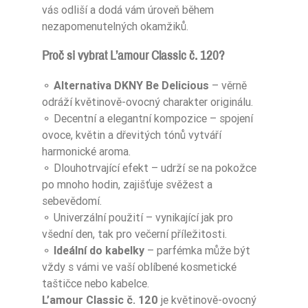
vás odliší a dodá vám úroveň během
nezapomenutelných okamžiků.
Proč si vybrat L’amour Classic č. 120?
⚬
Alternativa DKNY Be Delicious
– věrně
odráží květinově-ovocný charakter originálu.
⚬ Decentní a elegantní kompozice – spojení
ovoce, květin a dřevitých tónů vytváří
harmonické aroma.
⚬ Dlouhotrvající efekt – udrží se na pokožce
po mnoho hodin, zajišťuje svěžest a
sebevědomí.
⚬ Univerzální použití – vynikající jak pro
všední den, tak pro večerní příležitosti.
⚬
Ideální do kabelky
– parfémka může být
vždy s vámi ve vaší oblíbené kosmetické
taštičce nebo kabelce.
L’amour Classic č. 120
je květinově-ovocný