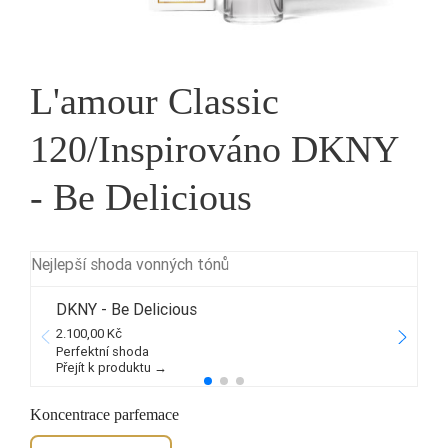
L'amour Classic
120/Inspirováno DKNY
- Be Delicious
Nejlepší shoda vonných tónů
DKNY - Be Delicious
2.100,00 Kč
1
Perfektní shoda
Přejít k produktu →
P
Koncentrace parfemace