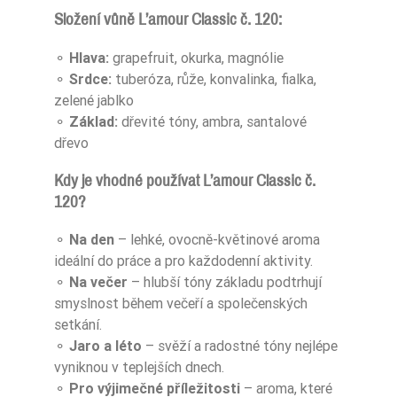
Složení vůně L’amour Classic č. 120:
⚬
Hlava:
grapefruit, okurka, magnólie
⚬
Srdce:
tuberóza, růže, konvalinka, fialka,
zelené jablko
⚬
Základ:
dřevité tóny, ambra, santalové
dřevo
Kdy je vhodné používat L’amour Classic č.
120?
⚬
Na den
– lehké, ovocně-květinové aroma
ideální do práce a pro každodenní aktivity.
⚬
Na večer
– hlubší tóny základu podtrhují
smyslnost během večeří a společenských
setkání.
⚬
Jaro a léto
– svěží a radostné tóny nejlépe
vyniknou v teplejších dnech.
⚬
Pro výjimečné příležitosti
– aroma, které