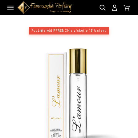
CZ
Použijte kód FFRENCH a získejte 15 % slevu