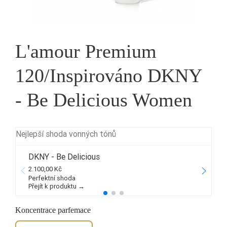
L'amour Premium
120/Inspirováno DKNY
- Be Delicious Women
Nejlepší shoda vonných tónů
DKNY - Be Delicious
2.100,00 Kč
1
Perfektní shoda
Přejít k produktu →
P
Koncentrace parfemace