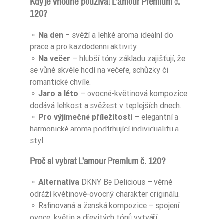
Kdy je vhodné používat L’amour Premium č.
120?
⚬
Na den
– svěží a lehké aroma ideální do
práce a pro každodenní aktivity.
⚬
Na večer
– hlubší tóny základu zajišťují, že
se vůně skvěle hodí na večeře, schůzky či
romantické chvíle.
⚬
Jaro a léto
– ovocně-květinová kompozice
dodává lehkost a svěžest v teplejších dnech.
⚬
Pro výjimečné příležitosti
– elegantní a
harmonické aroma podtrhující individualitu a
styl.
Proč si vybrat L’amour Premium č. 120?
⚬
Alternativa
DKNY Be Delicious – věrně
odráží květinově-ovocný charakter originálu.
⚬ Rafinovaná a ženská kompozice – spojení
ovoce, květin a dřevitých tónů vytváří