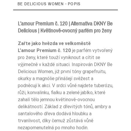
BE DELICIOUS WOMEN - POPIS
L’amour Premium č. 120 | Alternativa DKNY Be
Delicious | Květinově-ovocný parfém pro ženy
Zaperfumowanie
22%
Zařte jako hvězda ve velkoměstě
L’amour Premium č. 120
je parfém vytvořený
pro ženy, které touží vyniknout a cítit se
výjimečně v každé situaci. Inspirován DKNY Be
Ean13
5906826252393
Delicious Women, již první tóny grapefruitu,
okurky a magnólie přinášejí svěžest a
podněcují k akci. V srdci vůně najdete tuberózu,
růži, konvalinku, fialku a zelené jablko, které
zahalí tělo jemnou květinově-ovocnou
delikátností. Základ z dřevitých tónů, ambry a
santalového dřeva dodává hloubku a
trvanlivost, díky čemuž zůstává vůně
nezapomenutelná po mnoho hodin.