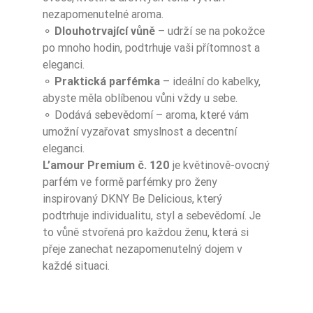
nezapomenutelné aroma.
⚬
Dlouhotrvající vůně
– udrží se na pokožce
po mnoho hodin, podtrhuje vaši přítomnost a
eleganci.
⚬
Praktická parfémka
– ideální do kabelky,
abyste měla oblíbenou vůni vždy u sebe.
⚬ Dodává sebevědomí – aroma, které vám
umožní vyzařovat smyslnost a decentní
eleganci.
L’amour Premium č. 120
je květinově-ovocný
parfém ve formě parfémky pro ženy
inspirovaný DKNY Be Delicious, který
podtrhuje individualitu, styl a sebevědomí. Je
to vůně stvořená pro každou ženu, která si
přeje zanechat nezapomenutelný dojem v
každé situaci.