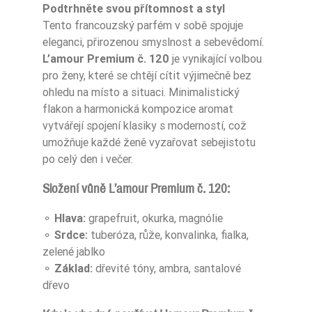
Podtrhněte svou přítomnost a styl
Tento francouzský parfém v sobě spojuje
eleganci, přirozenou smyslnost a sebevědomí.
L’amour Premium č. 120
je vynikající volbou
pro ženy, které se chtějí cítit výjimečně bez
ohledu na místo a situaci. Minimalistický
flakon a harmonická kompozice aromat
vytvářejí spojení klasiky s moderností, což
umožňuje každé ženě vyzařovat sebejistotu
po celý den i večer.
Složení vůně L’amour Premium č. 120:
⚬
Hlava:
grapefruit, okurka, magnólie
⚬
Srdce:
tuberóza, růže, konvalinka, fialka,
zelené jablko
⚬
Základ:
dřevité tóny, ambra, santalové
dřevo