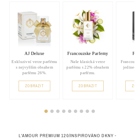
AJ Deluxe
Francouzske Parfemy
FP 
Exkluzivní verze parfému
Naše klasická verze
Francouzs
s nejvyšším obsahem
parfému s 22% obsahem
jedinečn
parfému 26%.
parfému.
ZOBRAZIT
ZOBRAZIT
ZOB
L'AMOUR PREMIUM 120/INSPIROVÁNO DKNY -