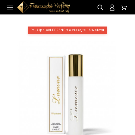
CZ
Použijte kód FFRENCH a získejte 15 % slevu