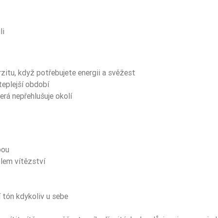
5906826243476
li
rzitu, když potřebujete energii a svěžest
teplejší období
erá nepřehlušuje okolí
bou
lem vítězství
í tón kdykoliv u sebe