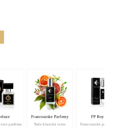
eluxe
Francouzske Parfemy
FP Royal
verze parfému
Naše klasická verze
Francouzské parfémy v