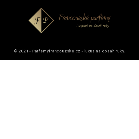
© 2021 - Parfemyfrancouzske.cz - luxus na dosah ruky.