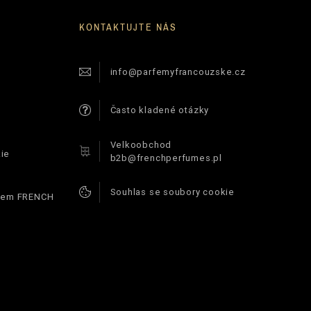
KONTAKTUJTE NÁS
info@parfemyfrancouzske.cz
Často kladené otázky
Velkoobchod
ie
b2b@frenchperfumes.pl
Souhlas se soubory cookie
ódem FRENCH