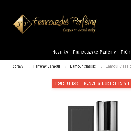
Novinky
Francouzské Parfémy
Prém
Zprávy
Parfémy L'amour
L'amour Classic
L'amour Classi
Použijte kód FFRENCH a získejte 15 % s