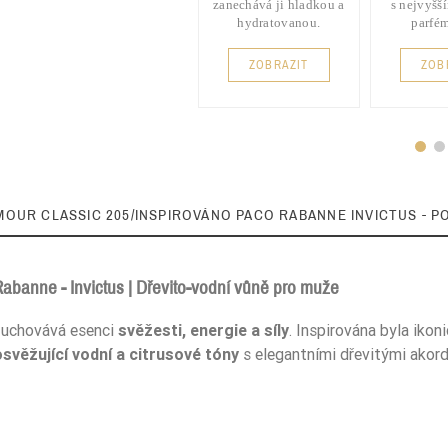
zanechává ji hladkou a
s nejvyšš
hydratovanou.
parfé
ZOBRAZIT
ZOB
MOUR CLASSIC 205/INSPIROVÁNO PACO RABANNE INVICTUS - P
abanne - Invictus | Dřevito-vodní vůně pro muže
á uchovává esenci
svěžesti, energie a síly
. Inspirována byla ikon
22%
osvěžující vodní a citrusové tóny
s elegantními dřevitými akordy