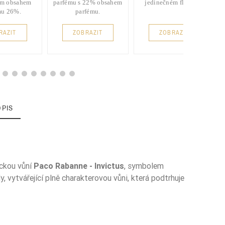
ím obsahem
parfému s 22% obsahem
jedinečném flakónu.
mu 26%.
parfému.
RAZIT
ZOBRAZIT
ZOBRAZIT
OPIS
ickou vůní
Paco Rabanne - Invictus
, symbolem
, vytvářející plně charakterovou vůni, která podtrhuje