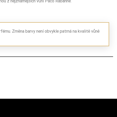
dnou z nejznámějších vůní Paco Rabanne.
rfému. Změna barvy není obvykle patrná na kvalitě vůně