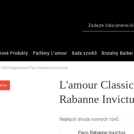
iové Produkty
Parfémy L'amour
Sada vzorků
Brutalny Barber
c 205/Inspirováno Paco Rabanne Invictus
L'amour Classic
levu
Rabanne Invict
Nejlepší shoda vonných tónů
Paco Rabanne Invictus