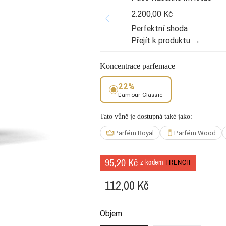
2.200,00 Kč
Perfektní shoda
Přejít k produktu →
Koncentrace parfemace
22%
L'amour Classic
Tato vůně je dostupná také jako:
Parfém Royal
Parfém Wood
95,20 Kč
z kodem
FRENCH
112,00 Kč
Objem