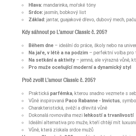
Ean13
Hlava:
mandarinka, mořské tóny
Srdce:
jasmín, bobkový list
Základ:
jantar, guajakové dřevo, dubový mech, paču
Kdy sáhnout po L’amour Classic č. 205?
Během dne
– ideální do práce, školy nebo na unive
Na jaře, v létě a na podzim
– perfektní volba pro 
Na setkání a aktivity
– jemná, ale výrazná vůně, kt
Pro muže oceňující moderní a dynamický styl
Proč zvolit L’amour Classic č. 205?
Praktická
parfémka
, kterou snadno vezmete s se
Vůně inspirovaná
Paco Rabanne - Invictus
, symbo
Charakteristická, svěží a dřevitá vůně
Dokonalá rovnováha mezi
lehkostí a trvanlivostí
Ideální alternativa pro muže, kteří chtějí mít luxusn
Vůně, která získala srdce mužů