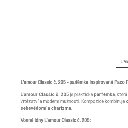
L'A
L’amour Classic č. 205 - parfémka inspirovaná Paco R
L’amour Classic č. 205
je praktická
parfémka
, kter
Zaperfumowanie
vítězství a moderní mužnosti. Kompozice kombinuje
sebevědomí a charizma
.
Vonné tóny L’amour Classic č. 205: