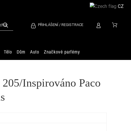
CZ
PŘIHLÁŠENÍ / REGISTRACE
Tělo
Dům
Auto
Značkové parfémy
 205/Inspirováno Paco
us
Ve