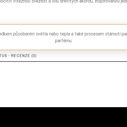
cítit vítěznou svěžest a sílu dřevitých akordů, inspirovanou je
ledkem působením světla nebo tepla a také procesem stárnutí pa
parfému.
US - RECENZE (0)