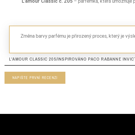
L’amour Classic č. 205
– parfémka, která umožňuje po
Změna barvy parfému je přirozený proces, který je výs
L'AMOUR CLASSIC 205/INSPIROVÁNO PACO RABANNE INVICT
NAPIŠTE PRVNÍ RECENZI