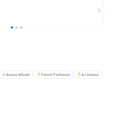
2.
25
Pře
Aroma difuzér
French Perfumes
AJ Deluxe