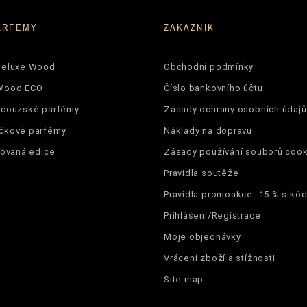
ARFÉMY
ZÁKAZNÍK
Deluxe Wood
Obchodní podmínky
Wood ECO
Číslo bankovního účtu
ncouzské parfémy
Zásady ochrany osobních údajů
čkové parfémy
Náklady na dopravu
tovaná edice
Zásady používání souborů cook
Pravidla soutěže
Pravidla promoakce -15 % s k
Přihlášení/Registrace
Moje objednávky
Vrácení zboží a stížnosti
Site map