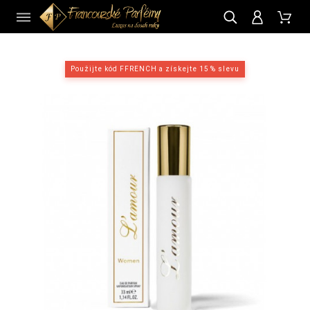
CZ
Použijte kód FFRENCH a získejte 15 % slevu