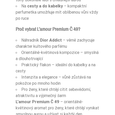
Na
cesty a do kabelky
– kompaktní
perfumetka umožňuje mít oblíbenou vůni vždy
po ruce
Proč vybrat L’amour Premium Č 49?
Náhradník
Dior Addict
– věrně zachycuje
charakter kultového parfému
Orientálně-květinová kompozice – smyslná
a dlouhotrvající
Praktický flakon – ideální do kabelky a na
cesty
Intenzita a elegance – vůně zůstává na
pokožce po mnoho hodin
Pro ženy, které chtějí cítit sebevědomí,
atraktivitu a výjimečný šarm
L’amour Premium Č 49
– orientálně-
květinový aromat pro ženy, které chtějí vynikat
smyslnou aurou a užívat si každý den.