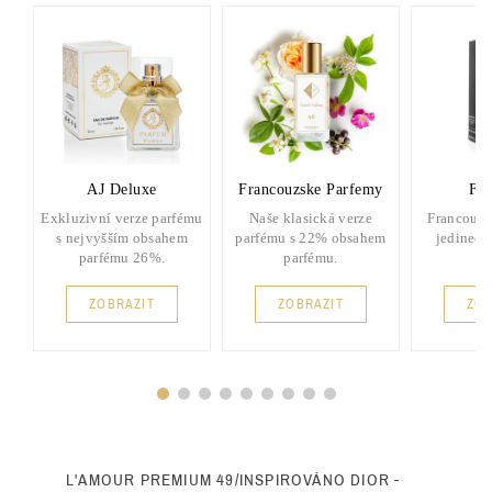
AJ Deluxe
Francouzske Parfemy
FP 
Exkluzivní verze parfému
Naše klasická verze
Francouzs
s nejvyšším obsahem
parfému s 22% obsahem
jedinečn
parfému 26%.
parfému.
ZOBRAZIT
ZOBRAZIT
ZOB
L'AMOUR PREMIUM 49/INSPIROVÁNO DIOR -