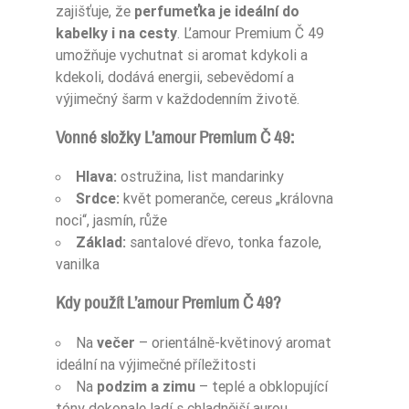
zajišťuje, že
perfumeťka je ideální do
kabelky i na cesty
. L’amour Premium Č 49
umožňuje vychutnat si aromat kdykoli a
kdekoli, dodává energii, sebevědomí a
výjimečný šarm v každodenním životě.
Vonné složky L’amour Premium Č 49:
Hlava:
ostružina, list mandarinky
Srdce:
květ pomeranče, cereus „královna
noci“, jasmín, růže
Základ:
santalové dřevo, tonka fazole,
vanilka
Kdy použít L’amour Premium Č 49?
Na
večer
– orientálně-květinový aromat
ideální na výjimečné příležitosti
Na
podzim a zimu
– teplé a obklopující
tóny dokonale ladí s chladnější aurou