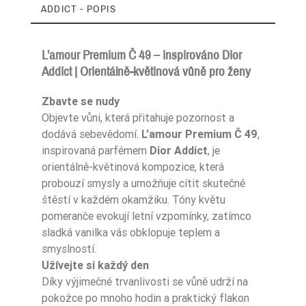
ADDICT - POPIS
L’amour Premium Č 49 – inspirováno Dior
Addict | Orientálně-květinová vůně pro ženy
Zaperfumowanie
22%
Zbavte se nudy
Objevte vůni, která přitahuje pozornost a
dodává sebevědomí.
L’amour Premium Č 49
,
inspirovaná parfémem
Dior Addict
, je
Ean13
5906826251846
orientálně-květinová kompozice, která
probouzí smysly a umožňuje cítit skutečné
štěstí v každém okamžiku. Tóny květu
pomeranče evokují letní vzpomínky, zatímco
sladká vanilka vás obklopuje teplem a
smyslností.
Užívejte si každý den
Díky výjimečné trvanlivosti se vůně udrží na
pokožce po mnoho hodin a praktický flakon