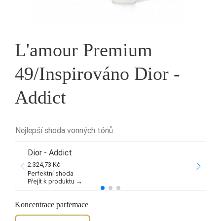
L'amour Premium
49/Inspirováno Dior -
Addict
Nejlepší shoda vonných tónů
Dior - Addict
2.324,73 Kč
4
Perfektní shoda
Přejít k produktu →
P
Koncentrace parfemace